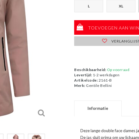
L
XL
TOEVOEGEN AAN WI
VERLANGLIJS
Beschikbaarheid:
Op voorraad
Levertijd:
1-2 werkdagen
Artikelcode:
2161-B
Merk:
Gentile Bellini
Informatie
Deze lange double face dames jas
De jas sluit prima om uw lichaa