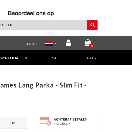
EUR
0
WINTERJASSEN
SALE
BLOG
mes Lang Parka - Slim Fit -
M