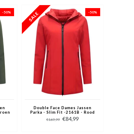
-50%
-50%
sen
Double Face Dames Jassen
Groen
Parka - Slim Fit -2161B - Rood
€84,99
€169,99