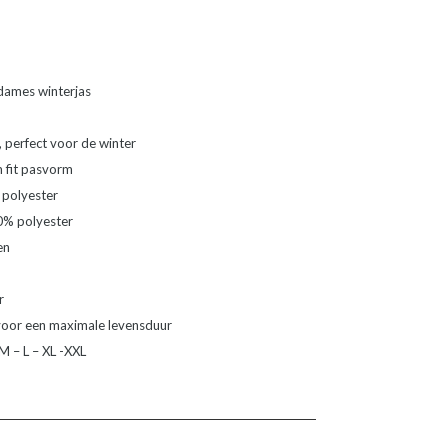
 dames winterjas
perfect voor de winter
m fit pasvorm
 polyester
00% polyester
en
r
voor een maximale levensduur
 M – L – XL -XXL