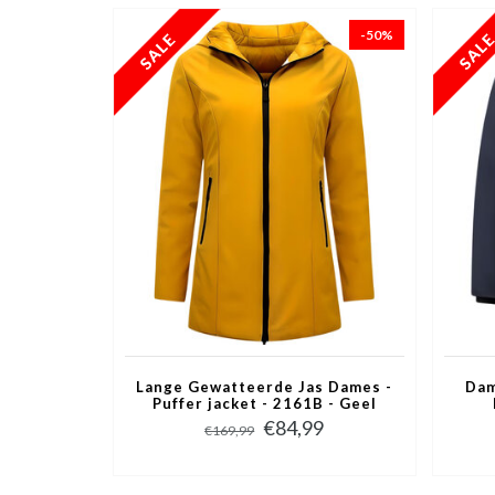
-50%
Lange Gewatteerde Jas Dames -
Dam
Puffer jacket - 2161B - Geel
€84,99
€169,99