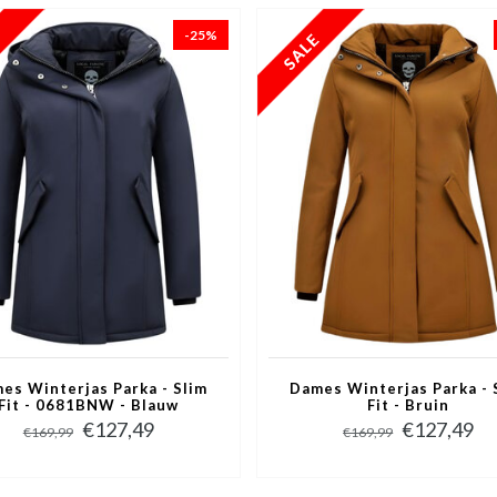
-25%
es Winterjas Parka - Slim
Dames Winterjas Parka - 
Fit - 0681BNW - Blauw
Fit - Bruin
€127,49
€127,49
€169,99
€169,99