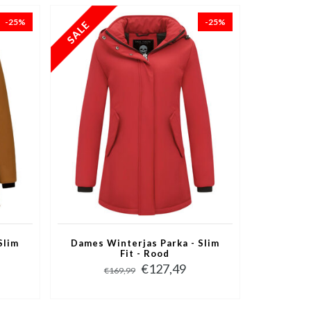
-25%
-25%
Slim
Dames Winterjas Parka - Slim
Fit - Rood
€127,49
€169,99