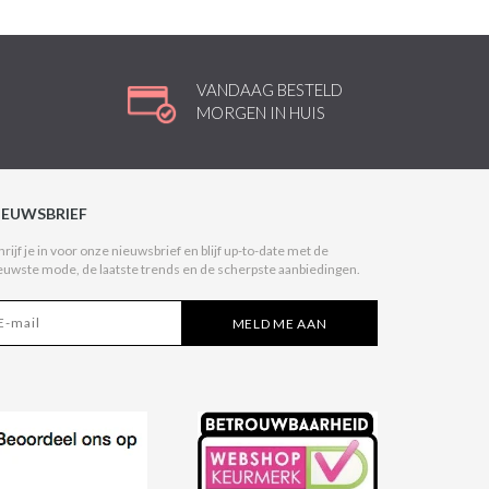
VANDAAG BESTELD
MORGEN IN HUIS
IEUWSBRIEF
hrijf je in voor onze nieuwsbrief en blijf up-to-date met de
euwste mode, de laatste trends en de scherpste aanbiedingen.
MELD ME AAN