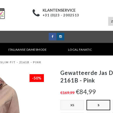
KLANTENSERVICE
+31 (0)23 - 2002513
ITALIAANSE DAMESMODE
LOCAL FANATIC
IM FIT - 2161B - PINK
Gewatteerde Jas Da
-50%
2161B - Pink
€84,99
€169,99
XS
S