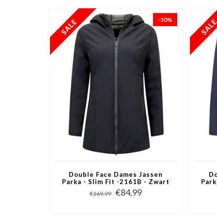
-50%
Double Face Dames Jassen
Do
Parka - Slim Fit -2161B - Zwart
Park
€84,99
€169,99