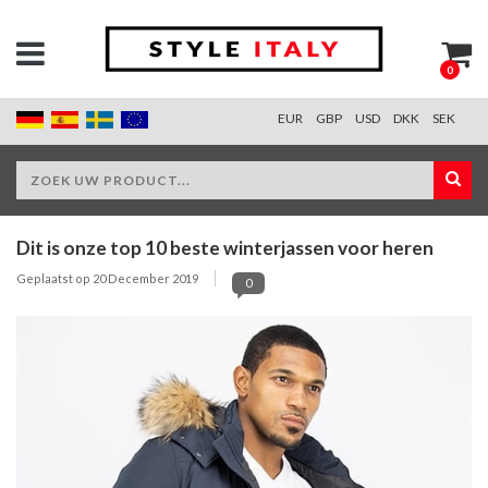
0
EUR
GBP
USD
DKK
SEK
Dit is onze top 10 beste winterjassen voor heren
Geplaatst op
20 December 2019
0