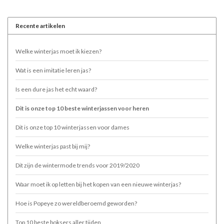
Recente artikelen
Welke winterjas moet ik kiezen?
Wat is een imitatie leren jas?
Is een dure jas het echt waard?
Dit is onze top 10 beste winterjassen voor heren
Dit is onze top 10 winterjassen voor dames
Welke winterjas past bij mij?
Dit zijn de wintermode trends voor 2019/2020
Waar moet ik op letten bij het kopen van een nieuwe winterjas?
Hoe is Popeye zo wereldberoemd geworden?
Top 10 beste boksers aller tijden