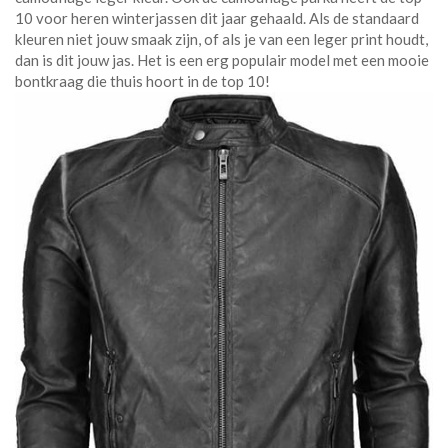
10 voor heren winterjassen dit jaar gehaald. Als de standaard
kleuren niet jouw smaak zijn, of als je van een leger print houdt,
dan is dit jouw jas. Het is een erg populair model met een mooie
bontkraag die thuis hoort in de top 10!