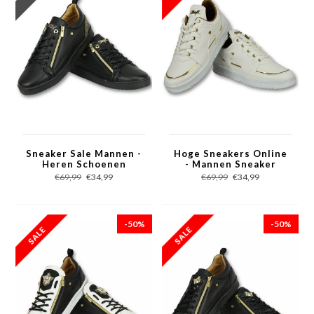
Sneaker Sale Mannen -
Hoge Sneakers Online
Heren Schoenen
- Mannen Sneaker
Cesar Full Black -
Luxury White - CMS71
€69,99
€34,99
€69,99
€34,99
CMP97 - Zwart
- Wit
-50%
-50%