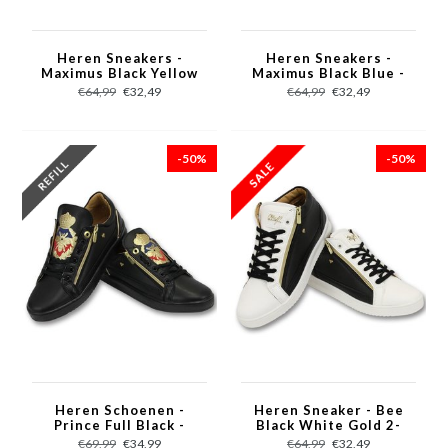
Heren Sneakers -
Heren Sneakers -
Maximus Black Yellow
Maximus Black Blue -
- CMS97 - Zwart
CMS97 - Zwart/Blauw
€64,99
€32,49
€64,99
€32,49
-50%
-50%
Heren Schoenen -
Heren Sneaker - Bee
Prince Full Black -
Black White Gold 2-
CMS97 - Zwart
CMS98 - Zwart/Wit
€69,99
€34,99
€64,99
€32,49