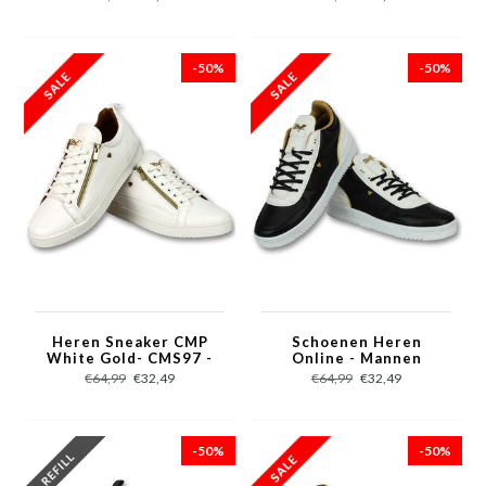
-50%
-50%
Heren Sneaker CMP
Schoenen Heren
White Gold- CMS97 -
Online - Mannen
White
Sneaker Luxury Black
€64,99
€32,49
€64,99
€32,49
White - CMS72 -
Zwart
-50%
-50%