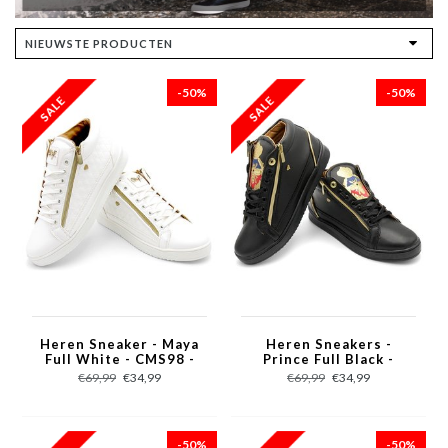
-50%
-50%
Heren Sneaker - Maya
Heren Sneakers -
Full White - CMS98 -
Prince Full Black -
Wit
CMS98 - Zwart
€69,99
€34,99
€69,99
€34,99
-50%
-50%