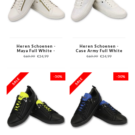
Heren Schoenen -
Heren Schoenen -
Maya Full White -
Case Army Full White
CMS97 - Wit
- CMS11 - Wit
€69,99
€34,99
€69,99
€34,99
-50%
-50%