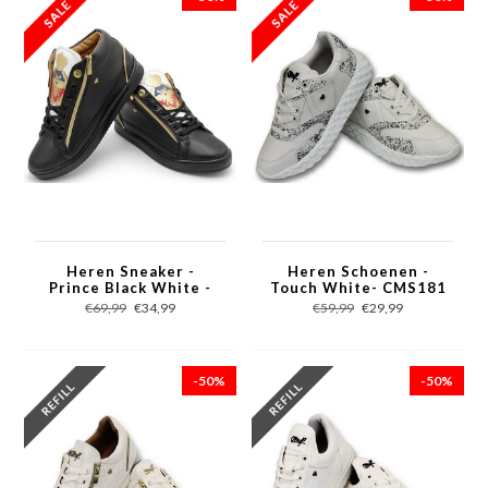
Heren Sneaker -
Heren Schoenen -
Prince Black White -
Touch White- CMS181
CMS98 - Zwart
- Wit
€69,99
€34,99
€59,99
€29,99
-50%
-50%