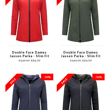
Double Face Dames
Double Face Dames
Jassen Parka - Slim Fit
Jassen Parka - Slim Fit
-2161B - Rood
- 2161B - Groen
€169,99
€84,99
€169,99
€84,99
-50%
-50%