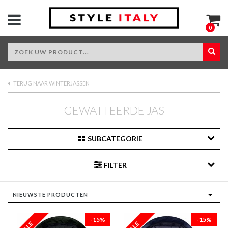
0
TERUG NAAR WINTERJASSEN
GEWATTEERDE JAS
SUBCATEGORIE
FILTER
-15%
-15%