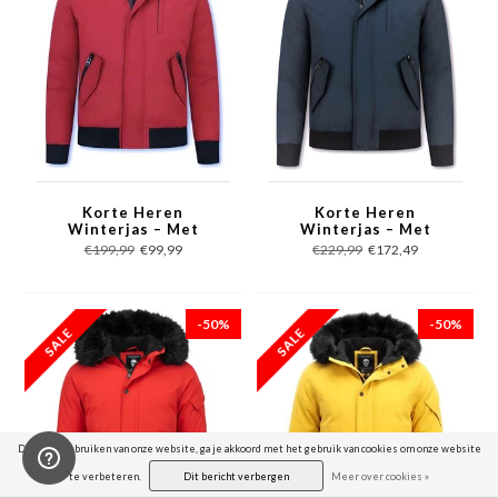
Korte Heren
Korte Heren
Winterjas – Met
Winterjas – Met
Bontkraag – Rood
Bontkraag – Blauw
€199,99
€99,99
€229,99
€172,49
-50%
-50%
Door het gebruiken van onze website, ga je akkoord met het gebruik van cookies om onze website
te verbeteren.
Dit bericht verbergen
Meer over cookies »