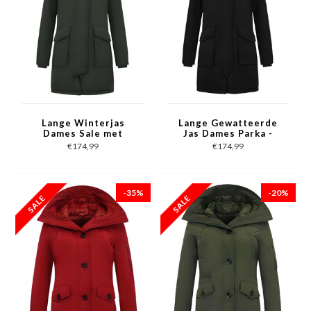
Lange Winterjas
Lange Gewatteerde
Dames Sale met
Jas Dames Parka -
Capuchon - 2728 -
2728 - Zwart
€174,99
€174,99
Groen
-35%
-20%