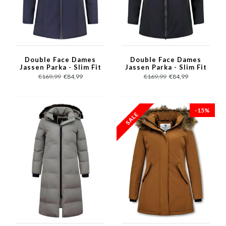
Double Face Dames
Double Face Dames
Jassen Parka - Slim Fit
Jassen Parka - Slim Fit
- 2161B - Blauw
-2161B - Zwart
€169,99
€84,99
€169,99
€84,99
-15%