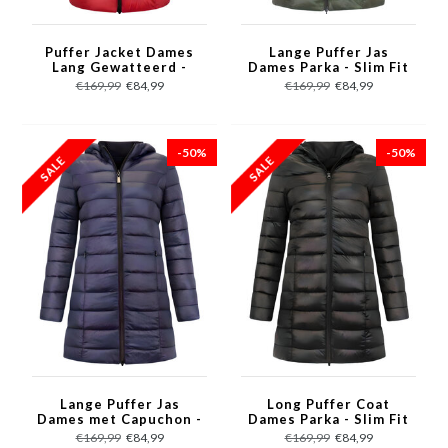
Puffer Jacket Dames
Lange Puffer Jas
Lang Gewatteerd -
Dames Parka - Slim Fit
Slim Fit - 2161A -
- 2161A - Groen
€169,99
€84,99
€169,99
€84,99
Rood
-50%
-50%
Lange Puffer Jas
Long Puffer Coat
Dames met Capuchon -
Dames Parka - Slim Fit
Slim Fit -2161A -
- 2161A - Zwart
€169,99
€84,99
€169,99
€84,99