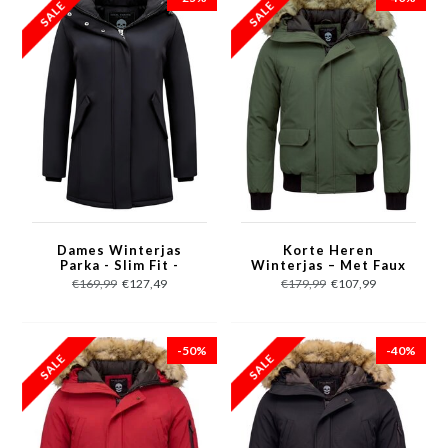
Dames Winterjas
Korte Heren
Parka - Slim Fit -
Winterjas – Met Faux
Zwart
Bontkraag – Groen
€169,99
€127,49
€179,99
€107,99
-50%
-40%