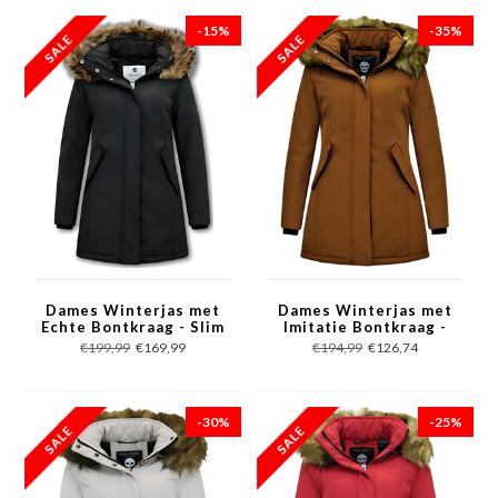
-15%
-35%
Dames Winterjas met
Dames Winterjas met
Echte Bontkraag - Slim
Imitatie Bontkraag -
Fit - Zwart
Slim Fit - Bruin
€199,99
€169,99
€194,99
€126,74
-30%
-25%