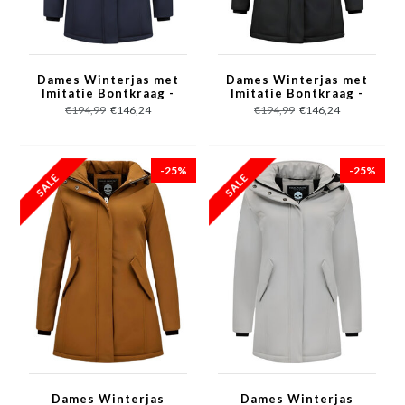
Dames Winterjas met
Dames Winterjas met
Imitatie Bontkraag -
Imitatie Bontkraag -
Slim Fit - Blauw
Slim Fit - Zwart
€194,99
€146,24
€194,99
€146,24
-25%
-25%
Dames Winterjas
Dames Winterjas