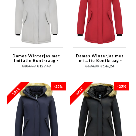
Dames Winterjas met
Dames Winterjas met
Imitatie Bontkraag -
Imitatie Bontkraag -
Slim Fit - Beige
Slim Fit - Rood
€184,99
€129,49
€194,99
€146,24
-25%
-25%