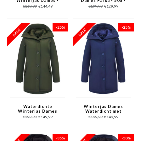
Winterjas Dames -
Dames Parka - 505 -
503 - Blauw
Rood
€169,99
€144,49
€199,99
€129,99
-25%
-25%
Waterdichte
Winterjas Dames
Winterjas Dames
Waterdicht met
Parka - 505 - Groen
Capuchon - 505 -
€199,99
€149,99
€199,99
€149,99
Blauw
-35%
-50%