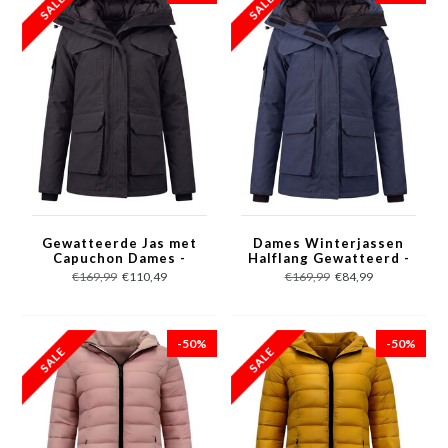
Gewatteerde Jas met
Dames Winterjassen
Capuchon Dames -
Halflang Gewatteerd -
7603 - Zwart
7603 - Blauw
€169,99
€110,49
€169,99
€84,99
-50%
-50%