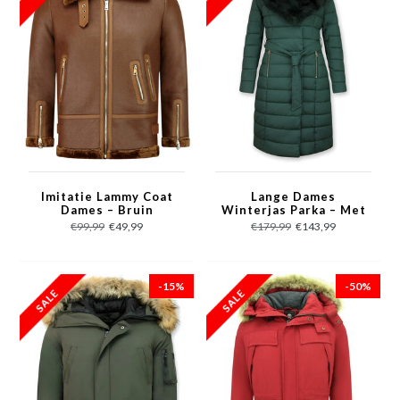
Imitatie Lammy Coat
Lange Dames
Dames – Bruin
Winterjas Parka – Met
Zwarte Faux
€99,99
€49,99
€179,99
€143,99
Bontkraag – Groen
-15%
-50%