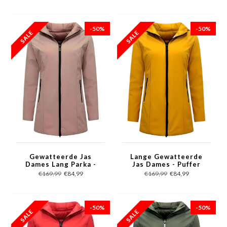
Blauw
-50%
-50%
Gewatteerde Jas
Lange Gewatteerde
Dames Lang Parka -
Jas Dames - Puffer
Slim Fit - 2161B - Pink
jacket - 2161B - Geel
€169,99
€84,99
€169,99
€84,99
-50%
-50%