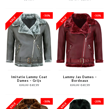
Zwart
-50%
-50%
Imitatie Lammy Coat
Lammy Jas Dames –
Dames – Grijs
Bordeaux
€99,99
€49,99
€99,99
€49,99
-50%
-20%