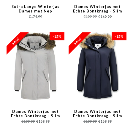
Extra Lange Winterjas
Dames Winterjas met
Dames met Nep
Echte Bontkraag - Slim
Bontkraag - Grijs
Fit - Bruin
€174,99
€199,99
€169,99
-15%
-15%
Dames Winterjas met
Dames Winterjas met
Echte Bontkraag - Slim
Echte Bontkraag - Slim
Fit - Beige
Fit - Blauw
€199,99
€169,99
€199,99
€169,99