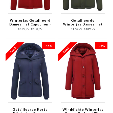
Winterjas Getailleerd
Getailleerde
Dames met Capuchon -
Winterjas Dames met
503 - Rood
Capuchon - 503 -
€159,99
€103,99
€174,99
€139,99
Groen
-15%
-35%
Getailleerde Korte
Winddichte Winterjas