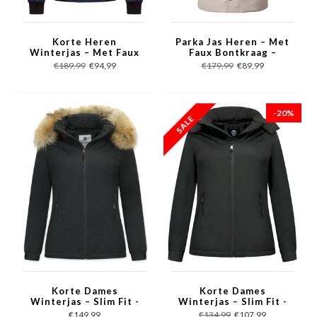
Korte Heren
Parka Jas Heren – Met
Winterjas – Met Faux
Faux Bontkraag –
Bontkraag – Blauw
Beige
€189,99
€94,99
€179,99
€89,99
-20%
Korte Dames
Korte Dames
Winterjas – Slim Fit -
Winterjas – Slim Fit -
Met Bontkraag –
Met Capuchon – Zwart
€149,99
€134,99
€107,99