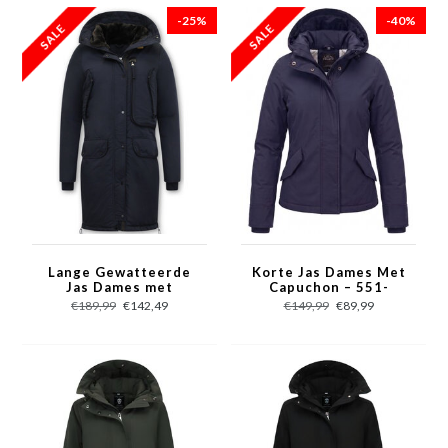
-25%
-40%
Lange Gewatteerde
Korte Jas Dames Met
Jas Dames met
Capuchon – 551-
Capuchon - 8836 -
Blauw
€189,99
€142,49
€149,99
€89,99
Blauw