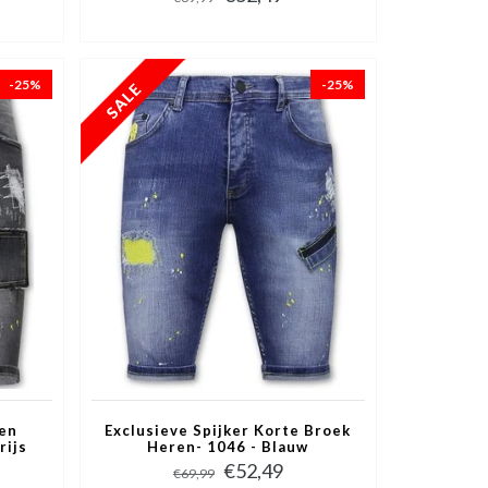
-25%
-25%
ken
Exclusieve Spijker Korte Broek
rijs
Heren- 1046 - Blauw
€52,49
€69,99