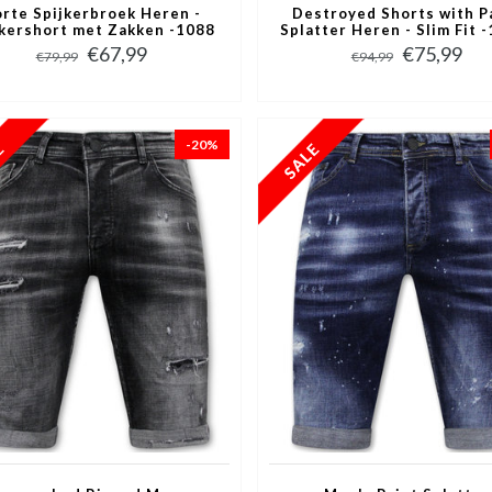
rte Spijkerbroek Heren -
Destroyed Shorts with P
jkershort met Zakken -1088
Splatter Heren - Slim Fit 
- Blauw
Zwart
€67,99
€75,99
€79,99
€94,99
-20%