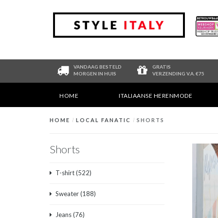
VANDAAG BESTELD
GRATIS
MORGEN IN HUIS
VERZENDING V.A. €75
HOME
ITALIAANSE HERENMODE
HOME
/
LOCAL FANATIC
/
SHORTS
Shorts
T-shirt
(522)
Sweater
(188)
Jeans
(76)