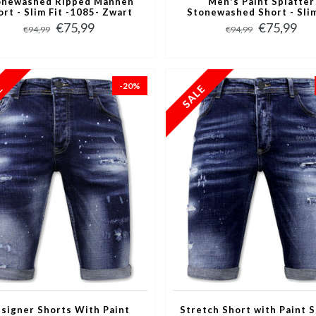
onewashed Ripped Mannen
Men's Paint Splatter
ort - Slim Fit -1085- Zwart
Stonewashed Short - Slim
-1077- Blauw
€75,99
€75,99
€94,99
€94,99
-20%
signer Shorts With Paint
Stretch Short with Paint 