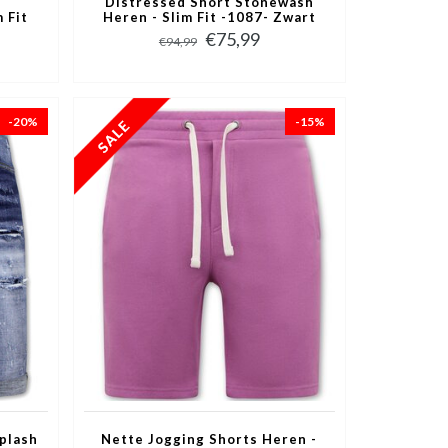
Distressed Short Stonewash
 Fit
Heren - Slim Fit -1087- Zwart
€75,99
€94,99
-20%
-15%
Splash
Nette Jogging Shorts Heren -