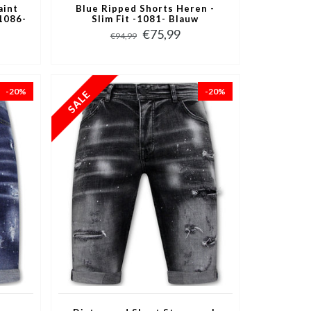
aint
Blue Ripped Shorts Heren -
-1086-
Slim Fit -1081- Blauw
€75,99
€94,99
-20%
-20%