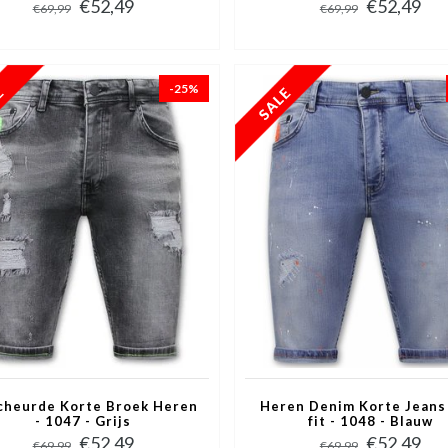
€52,49
€52,49
€69,99
€69,99
-25%
cheurde Korte Broek Heren
Heren Denim Korte Jeans
- 1047 - Grijs
fit - 1048 - Blauw
€52,49
€52,49
€69,99
€69,99