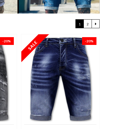
1
2
-20%
-20%