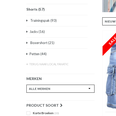
Shorts
(57)
Trainingspak
(93)
Jacks
(16)
Boxershort
(21)
Petten
(44)
TERUG NAAR LOCAL FANATIC
MERKEN
PRODUCT SOORT
Korte Broeken
(33)