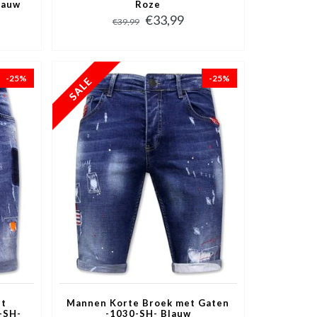
lauw
Roze
€33,99
€39,99
-25%
-25%
et
Mannen Korte Broek met Gaten
-SH-
-1030-SH- Blauw