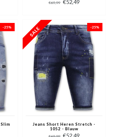
€52,49
€69,99
-25%
-25%
 Slim
Jeans Short Heren Stretch -
1052 - Blauw
€52,49
€69,99