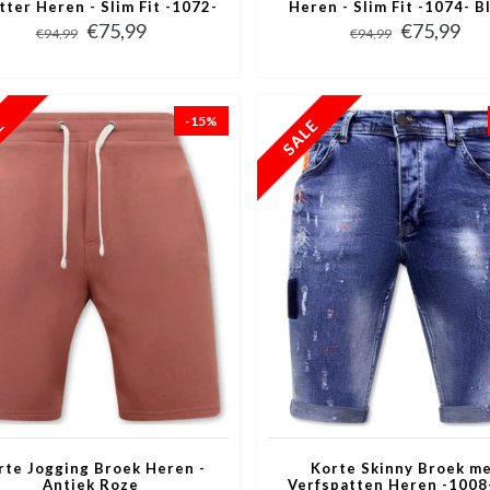
tter Heren - Slim Fit -1072-
Heren - Slim Fit -1074- B
Blauw
€75,99
€75,99
€94,99
€94,99
-15%
rte Jogging Broek Heren -
Korte Skinny Broek m
Antiek Roze
Verfspatten Heren -1008