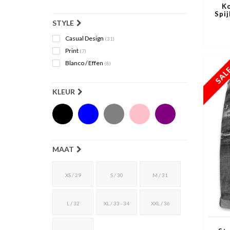
Ko
Spi
STYLE
Casual Design
(31)
Print
(7)
Blanco / Effen
(8)
KLEUR
MAAT
XS / 29
S / 30
M / 31
L / 32
XL / 33 - 34
XXL / 36