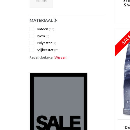
St
3XL / 38
Sh
MATERIAAL
Katoen
(33)
Lycra
(8)
Polyester
(2)
Spijkerstof
(21)
Recent bekeken
Wissen
De