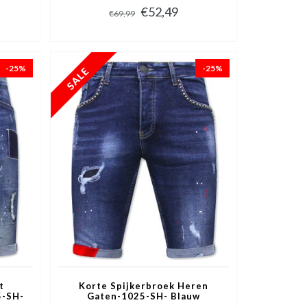
€52,49
€69,99
-25%
-25%
t
Korte Spijkerbroek Heren
5-SH-
Gaten-1025-SH- Blauw