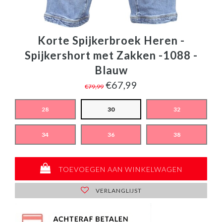
Korte Spijkerbroek Heren -
Spijkershort met Zakken -1088 -
Blauw
€67,99
€79,99
28
30
32
34
36
38
TOEVOEGEN AAN WINKELWAGEN
VERLANGLIJST