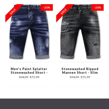
- Spijkershort met Zakken
- Artikelcode: LF-SHRT-1088
-20%
-20%
- Seizoen: Zomer
- Pasvorm: Regular Fit
- Sluiting: Knopen
- Patroon: Zij Zakken
- Materiaal: 100% Katoen,
- Weefsel: Denimweefsel
- Zakken: 2 Voorzakken en 2 Achterzakken en 2 Zijzakken
- Wasvoorschrift: Machinewas 30 graden (Niet in de droger)
- Beschikbare maten: 30 - 32 - 34
Men's Paint Splatter
Stonewashed Ripped
Stonewashed Short -
Mannen Short - Slim
Slim Fit -1077- Blauw
Fit -1085- Zwart
€94,99
€75,99
€94,99
€75,99