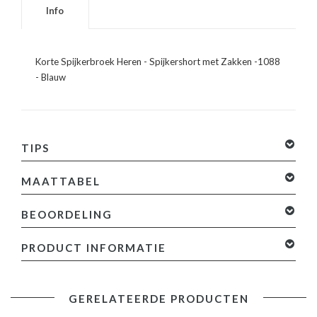
Info
Korte Spijkerbroek Heren - Spijkershort met Zakken -1088
- Blauw
TIPS
MAATTABEL
BEOORDELING
0 sterren op basis van 0 beoordelingen
Je beoordeling
PRODUCT INFORMATIE
toevoegen
Specificaties:
GERELATEERDE PRODUCTEN
- Korte Spijkerbroek Heren