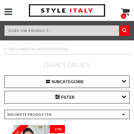
0
TERUG NAAR ITALIAANSE DAMESMODE
DAMES TRUIEN
SUBCATEGORIE
FILTER
-15%