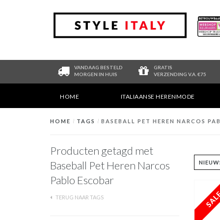
VANDAAG BESTELD
GRATIS
MORGEN IN HUIS
VERZENDING V.A. €75
HOME
ITALIAANSE HERENMODE
HOME
/
TAGS
/
BASEBALL PET HEREN NARCOS PA
Producten getagd met
Baseball Pet Heren Narcos
Pablo Escobar
TERUG NAAR TAGS