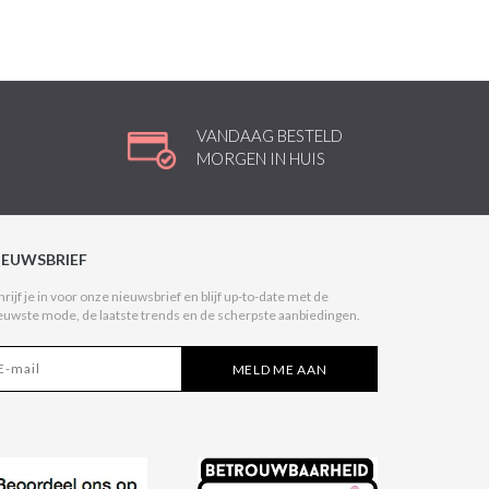
VANDAAG BESTELD
MORGEN IN HUIS
IEUWSBRIEF
hrijf je in voor onze nieuwsbrief en blijf up-to-date met de
euwste mode, de laatste trends en de scherpste aanbiedingen.
MELD ME AAN