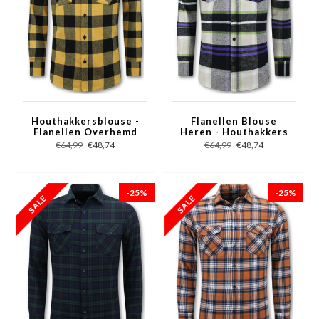
Houthakkersblouse -
Flanellen Blouse
Flanellen Overhemd
Heren - Houthakkers
Heren - Geel
Overhemd - Beige
€64,99
€48,74
€64,99
€48,74
-25%
-25%