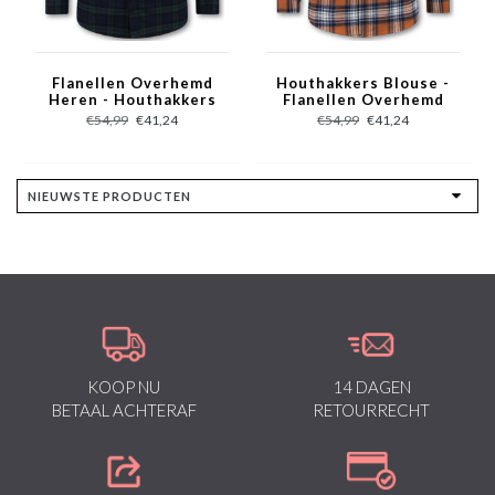
Flanellen Overhemd
Houthakkers Blouse -
Heren - Houthakkers
Flanellen Overhemd
Blouse - Groen
Heren - Orange
€54,99
€41,24
€54,99
€41,24
KOOP NU
14 DAGEN
BETAAL ACHTERAF
RETOURRECHT