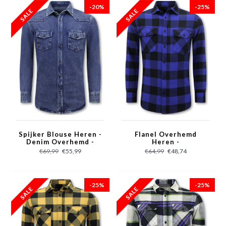
-20%
-25%
Spijker Blouse Heren -
Flanel Overhemd
Denim Overhemd -
Heren -
Blauw
Houthakkersblouse
€69,99
€55,99
€64,99
€48,74
Heren - Blauw
-25%
-25%