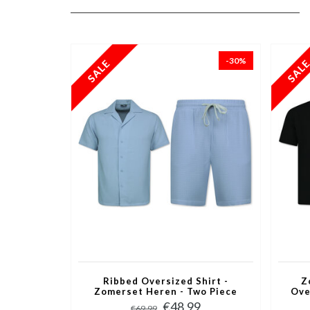
-30%
Ribbed Oversized Shirt -
Z
Zomerset Heren - Two Piece
Ove
Setje - Co ord Set - 009 - Blauw
Tw
€48,99
€69,99