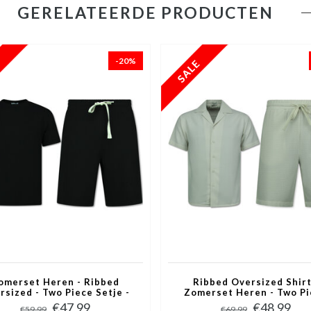
GERELATEERDE PRODUCTEN
-20%
omerset Heren - Ribbed
Ribbed Oversized Shirt
rsized - Two Piece Setje -
Zomerset Heren - Two Pi
inset - Co ord Set - 918 -
Setje - Co ord Set - 009 - 
€47,99
€48,99
€59,99
€69,99