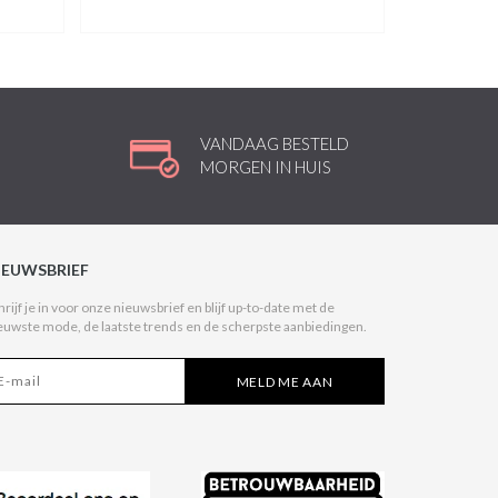
VANDAAG BESTELD
MORGEN IN HUIS
IEUWSBRIEF
hrijf je in voor onze nieuwsbrief en blijf up-to-date met de
euwste mode, de laatste trends en de scherpste aanbiedingen.
MELD ME AAN