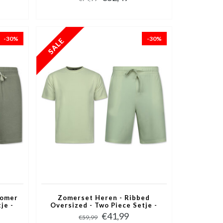
Zwart
-30%
-30%
Zomer
Zomerset Heren - Ribbed
je -
Oversized - Two Piece Setje -
s
Twinset - Co ord Set - 918 -
€41,99
€59,99
Beige