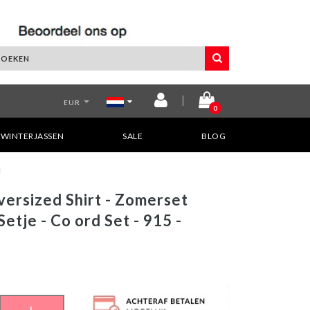
EUR
0
WINTERJASSEN
SALE
BLOG
N
versized Shirt - Zomerset
etje - Co ord Set - 915 -
L