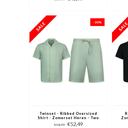
-30%
Twinset - Ribbed Oversized
R
Shirt - Zomerset Heren - Two
Zo
Piece Setje - Co ord Set - 915 -
Setj
€52,49
€74,99
WHITE