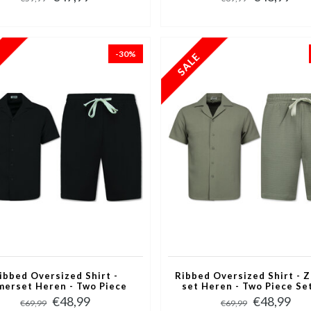
Zwart
-30%
ibbed Oversized Shirt -
Ribbed Oversized Shirt - 
merset Heren - Two Piece
set Heren - Two Piece Set
e - Co ord Set - 009- Zwart
Co ord Set - 009 - Grij
€48,99
€48,99
€69,99
€69,99