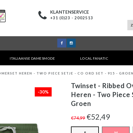
KLANTENSERVICE
+31 (0)23 - 2002513
ITALIAANSE DAMESMODE
LOCAL FANATIC
OMERSET HEREN - TWO PIECE SETJE - CO ORD SET - 915 - GROE
Twinset - Ribbed O
-30%
Heren - Two Piece S
Groen
€52,49
€74,99
S
M