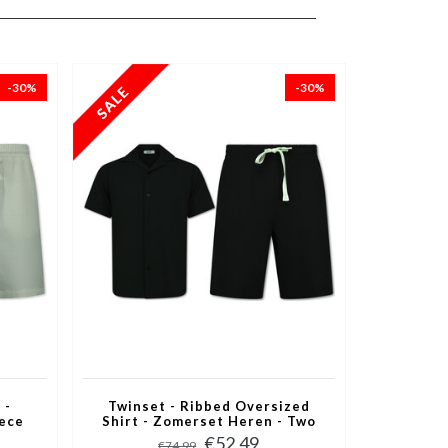
-30%
-30%
 -
Twinset - Ribbed Oversized
ece
Shirt - Zomerset Heren - Two
Beige
Piece Setje - Co ord Set - 915 -
€52,49
€74,99