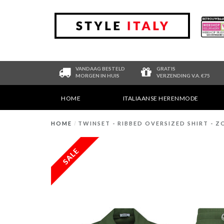
VANDAAG BESTELD
GRATIS
MORGEN IN HUIS
VERZENDING V.A. €75
HOME
ITALIAANSE HERENMODE
HOME
/
TWINSET - RIBBED OVERSIZED SHIRT - Z