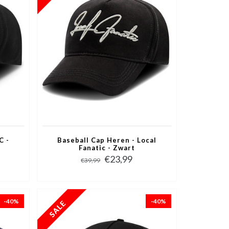
C -
Baseball Cap Heren - Local
Fanatic - Zwart
€23,99
€39,99
-40%
-40%