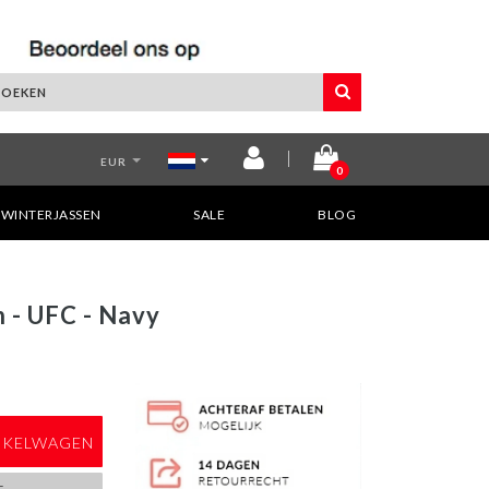
EUR
0
WINTERJASSEN
SALE
BLOG
 - UFC - Navy
NKELWAGEN