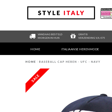
VANDAAG BESTELD
GRATIS
MORGEN IN HUIS
VERZENDING V.A. €75
HOME
ITALIAANSE HERENMODE
HOME
/
BASEBALL CAP HEREN - UFC - NAVY