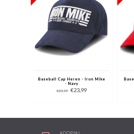
Baseball Cap Heren - Iron Mike
Base
- Navy
€23,99
€39,99
KOOP NU