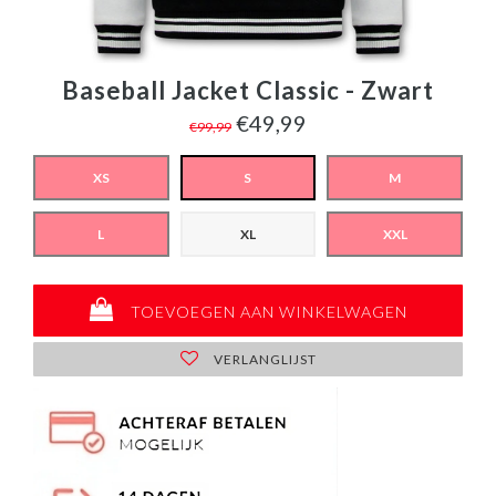
Baseball Jacket Classic - Zwart
€49,99
€99,99
XS
S
M
L
XL
XXL
TOEVOEGEN AAN WINKELWAGEN
VERLANGLIJST