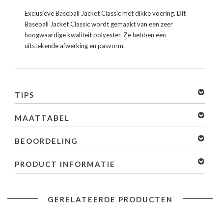
Exclusieve Baseball Jacket Classic met dikke voering. Dit
Baseball Jacket Classic wordt gemaakt van een zeer
hoogwaardige kwaliteit polyester. Ze hebben een
uitstekende afwerking en pasvorm.
TIPS
MAATTABEL
BEOORDELING
0 sterren op basis van 0 beoordelingen
Je beoordeling
PRODUCT INFORMATIE
toevoegen
Specificaties:
GERELATEERDE PRODUCTEN
- Baseball Jacket Classic
- Kleur: Zie afbeelding