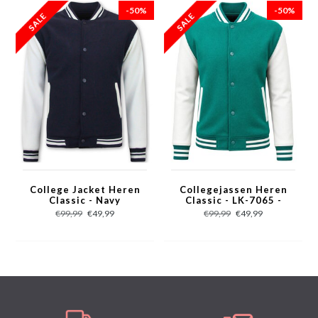
- Lengte: Kort
-50%
-50%
- Pasvorm: Slim Fit
- Patroon: Effen
- Sluiting: Drukknopen
- Voering: 100% Polyester
- Zakken: 2 Jaszakken, 1 binnenzak
- Seizoen: Voorjaar / Najaar
- Wasvoorschrift: Stomerij
- Beschikbare Maten: XS - S - M - L - XL
College Jacket Heren
Collegejassen Heren
Classic - Navy
Classic - LK-7065 -
Groen
€99,99
€49,99
€99,99
€49,99