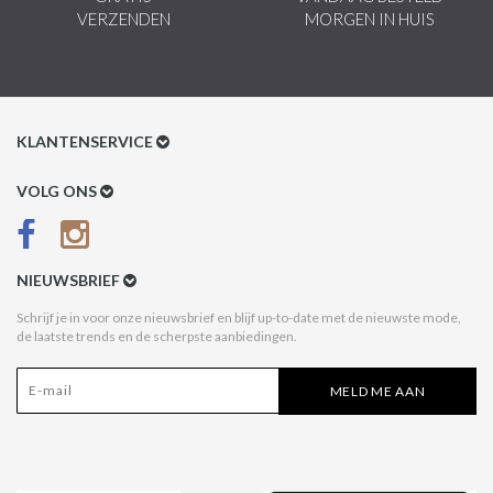
VERZENDEN
MORGEN IN HUIS
KLANTENSERVICE
Klantenservice
VOLG ONS
Betaalmethoden
Verzenden & Retour
NIEUWSBRIEF
Betaal na Ontvangst
Schrijf je in voor onze nieuwsbrief en blijf up-to-date met de nieuwste mode,
de laatste trends en de scherpste aanbiedingen.
Algemene voorwaarden
Privacy Policy
MELD ME AAN
Disclaimer
Acties Style Italy
Affiliate