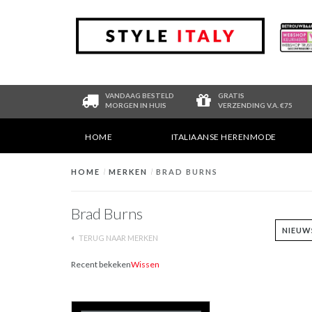
VANDAAG BESTELD
GRATIS
MORGEN IN HUIS
VERZENDING V.A. €75
HOME
ITALIAANSE HERENMODE
HOME
/
MERKEN
/
BRAD BURNS
Brad Burns
TERUG NAAR MERKEN
Recent bekeken
Wissen