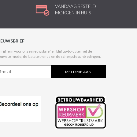
VANDAAG BESTELD
MORGEN IN HUIS
IEUWSBRIEF
hrijf je in voor onze nieuwsbrief en blijf up-to-date met de
euwste mode, de laatste trends en de scherpste aanbiedingen.
MELD ME AAN