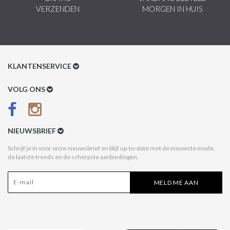
VERZENDEN
MORGEN IN HUIS
KLANTENSERVICE
Klantenservice
VOLG ONS
Betaalmethoden
Verzenden & Retour
NIEUWSBRIEF
Betaal na Ontvangst
Schrijf je in voor onze nieuwsbrief en blijf up-to-date met de nieuwste mode,
de laatste trends en de scherpste aanbiedingen.
Algemene voorwaarden
Privacy Policy
MELD ME AAN
Disclaimer
Acties Style Italy
Affiliate