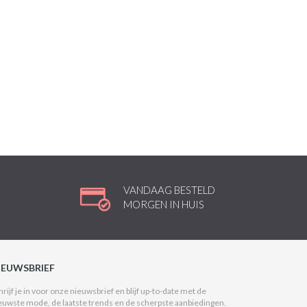
VANDAAG BESTELD
MORGEN IN HUIS
IEUWSBRIEF
hrijf je in voor onze nieuwsbrief en blijf up-to-date met de
euwste mode, de laatste trends en de scherpste aanbiedingen.