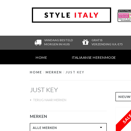
VANDAAG BESTELD
GRATIS
MORGEN IN HUIS
VERZENDING V.A. €75
HOME
ITALIAANSE HERENMODE
HOME
/
MERKEN
/
JUST KEY
JUST KEY
TERUG NAAR MERKEN
MERKEN