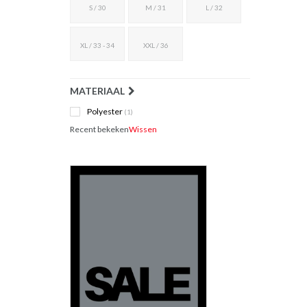
S / 30
M / 31
L / 32
XL / 33 - 34
XXL / 36
MATERIAAL
Polyester
(1)
Recent bekeken
Wissen