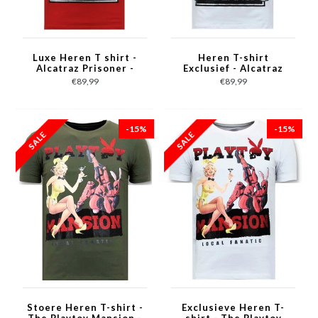
Luxe Heren T shirt -
Heren T-shirt
Alcatraz Prisoner -
Exclusief - Alcatraz
Rood
Prisoner - Wit
€89,99
€89,99
-15%
-15%
Stoere Heren T-shirt -
Exclusieve Heren T-