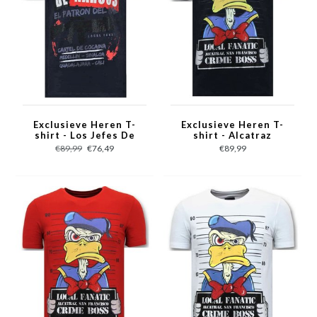
Exclusieve Heren T-
Exclusieve Heren T-
shirt - Los Jefes De
shirt - Alcatraz
Narcos - Blauw
Prisoner - Blauw
€89,99
€76,49
€89,99