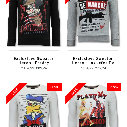
Exclusieve Sweater
Exclusieve Sweater
Heren - Freddy
Heren - Los Jefes De
Krueger - Zwart
Narcos - Grijs
€104,99
€89,24
€104,99
€89,24
-15%
-15%