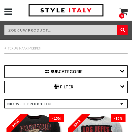
0
TERUG NAAR MERKEN
SUBCATEGORIE
FILTER
-15%
-15%