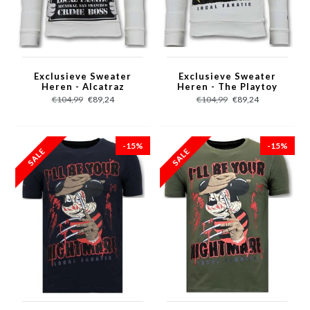
Exclusieve Sweater
Exclusieve Sweater
Heren - Alcatraz
Heren - The Playtoy
Prisoner - Wit
Mansion - Wit
€104,99
€89,24
€104,99
€89,24
-15%
-15%