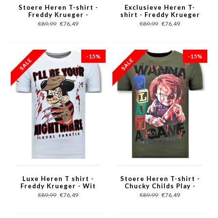
Stoere Heren T-shirt -
Exclusieve Heren T-
Freddy Krueger -
shirt - Freddy Krueger
Blauw
- Groen
€89,99
€76,49
€89,99
€76,49
-15%
-15%
Luxe Heren T shirt -
Stoere Heren T-shirt -
Freddy Krueger - Wit
Chucky Childs Play -
Groen
€89,99
€76,49
€89,99
€76,49