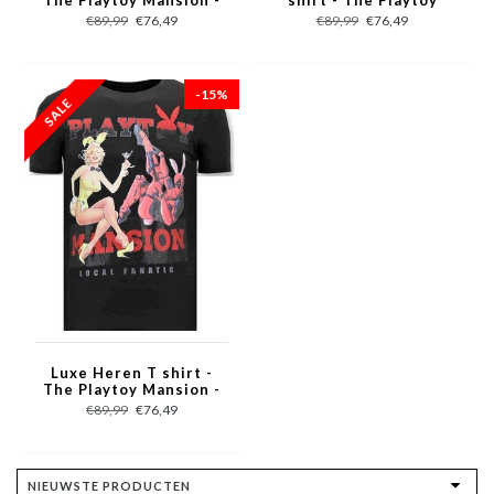
The Playtoy Mansion -
shirt - The Playtoy
Groen
Mansion - Wit
€89,99
€76,49
€89,99
€76,49
-15%
Luxe Heren T shirt -
The Playtoy Mansion -
Zwart
€89,99
€76,49