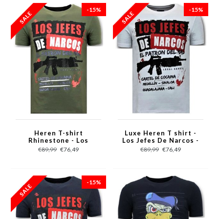
-15%
-15%
Heren T-shirt
Luxe Heren T shirt -
Rhinestone - Los
Los Jefes De Narcos -
Jefes De Narcos -
Wit
€89,99
€76,49
€89,99
€76,49
Groen
-15%