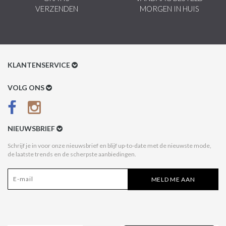
VERZENDEN
MORGEN IN HUIS
KLANTENSERVICE
Klantenservice
VOLG ONS
Betaalmethoden
Verzenden & Retour
NIEUWSBRIEF
Betaal na Ontvangst
Schrijf je in voor onze nieuwsbrief en blijf up-to-date met de nieuwste mode,
de laatste trends en de scherpste aanbiedingen.
Algemene voorwaarden
Privacy Policy
MELD ME AAN
Disclaimer
Acties Style Italy
Affiliate