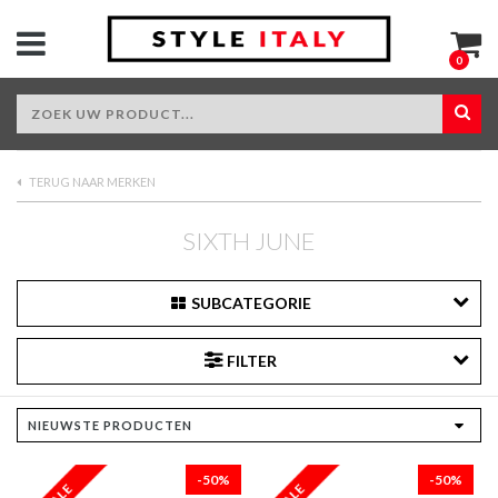
0
TERUG NAAR MERKEN
SIXTH JUNE
SUBCATEGORIE
FILTER
-50%
-50%