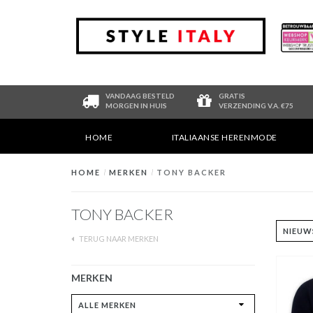
VANDAAG BESTELD
GRATIS
MORGEN IN HUIS
VERZENDING V.A. €75
HOME
ITALIAANSE HERENMODE
HOME
/
MERKEN
/
TONY BACKER
TONY BACKER
TERUG NAAR MERKEN
MERKEN