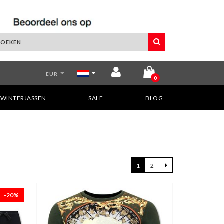
EUR
0
WINTERJASSEN
SALE
BLOG
1
2
-20%