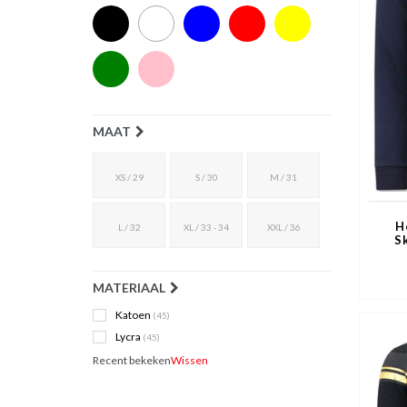
MAAT
XS / 29
S / 30
M / 31
H
L / 32
XL / 33 - 34
XXL / 36
S
MATERIAAL
Katoen
(45)
Lycra
(45)
Recent bekeken
Wissen