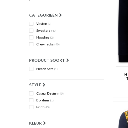
CATEGORIEËN
Vesten
(2)
Sweaters
(40)
Hoodies
(2)
Crewnecks
(40)
PRODUCT SOORT
Heren Sets
(1)
H
STYLE
Casual Design
(45)
Borduur
(1)
Print
(45)
KLEUR