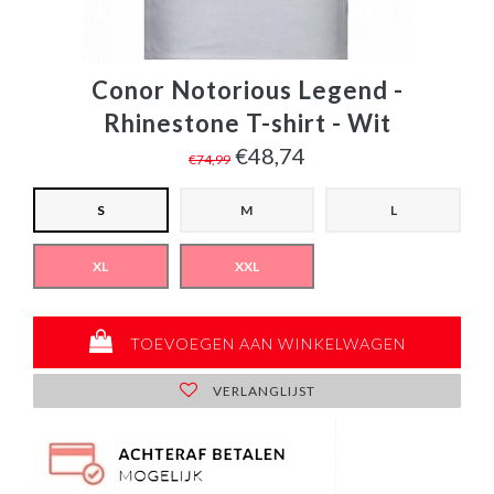
Conor Notorious Legend -
Rhinestone T-shirt - Wit
€48,74
€74,99
S
M
L
XL
XXL
TOEVOEGEN AAN WINKELWAGEN
VERLANGLIJST