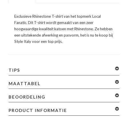
Exclusieve Rhinestone T-shirt van het topmerk Local
Fanatic. Dit T-shirt wordt gemaakt van een zeer
hoogwaardige kwaliteit katoen met Rhinestone. Ze hebben
een uitstekende afwerking en pasvorm, het is nu te koop bij
Style Italy voor een top prijs.
TIPS
MAATTABEL
BEOORDELING
0 sterren op basis van 0 beoordelingen
Je beoordeling
PRODUCT INFORMATIE
toevoegen
Specificaties: