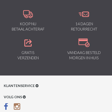
Kenmerkend van het merk zijn de zeefdruk- en digitaal prints die
gegarandeerd staan voor kwaliteit van vooruitstrevende stoffen in
Italiaanse pasvormen.
KOOP NU
14 DAGEN
BETAAL ACHTERAF
RETOURRECHT
GRATIS
VANDAAG BESTELD
VERZENDEN
MORGEN IN HUIS
KLANTENSERVICE
Klantenservice
VOLG ONS
Betaalmethoden