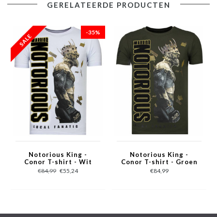
GERELATEERDE PRODUCTEN
-
Conor Notorious Legend
- Kleur: Zie Afbeelding
- Seizoen: Voorjaar / Najaar
-35%
- Kraag: Ronde Kraag
- Mouwen: Korte Mouw
- Patroon: Rhinestones, Zeefdruk, en Glitterdruk
- Kwalitatief Hoogwaardige Afwerking
- Materiaal: 93% katoen en 7% Polyester
- Weefsel: Dik geweven
- Pasvorm: Getailleerd Italiaans
- Wasvoorschrift: Handwas, Binnenste buiten wassen (Niet in de
droger)
Notorious King -
Notorious King -
- Beschikbare maten: S - M - L - XL - XXL
Conor T-shirt - Wit
Conor T-shirt - Groen
€84,99
€55,24
€84,99
Local Fanatic
is een jong merk voor modebewuste mannen die
aandacht besteden aan kleding en uiterlijk met de Allure en
Glamour.