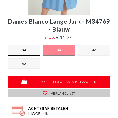
Dames Blanco Lange Jurk - M34769
- Blauw
€46,74
€54,99
36
38
40
42
TOEVOEGEN AAN WINKELWAGEN
VERLANGLIJST