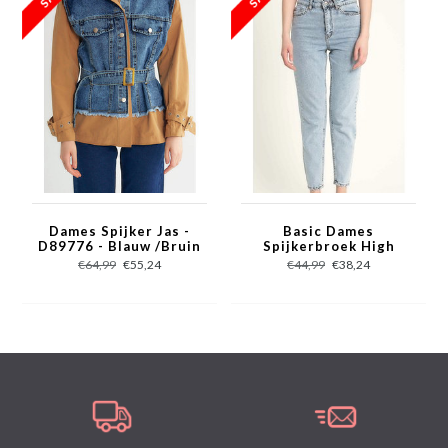
meegeleverde tailleband (riem) doorheen kan halen
Het martiaal bestaat uit 100% polyester.
Dames Spijker Jas -
Basic Dames
D89776 - Blauw /Bruin
Spijkerbroek High
Waist - D83607 -
€64,99
€55,24
€44,99
€38,24
Blauw