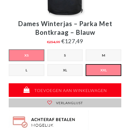
Dames Winterjas – Parka Met
Bontkraag – Blauw
€127,49
€254,99
XS
S
M
L
XL
XXL
TOEVOEGEN AAN WINKELWAGEN
VERLANGLIJST