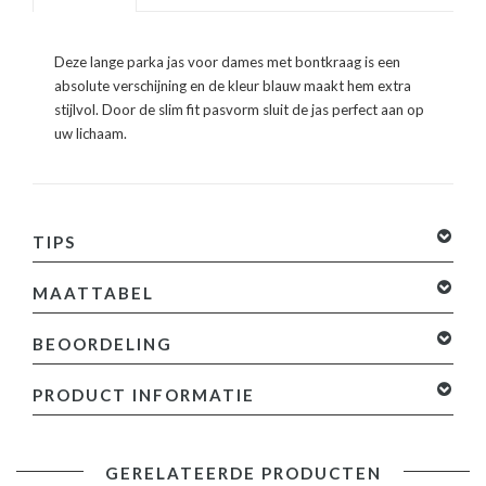
Deze lange parka jas voor dames met bontkraag is een
absolute verschijning en de kleur blauw maakt hem extra
stijlvol. Door de slim fit pasvorm sluit de jas perfect aan op
uw lichaam.
TIPS
MAATTABEL
BEOORDELING
0 sterren op basis van 0 beoordelingen
Je beoordeling
PRODUCT INFORMATIE
toevoegen
Productinformatie:
GERELATEERDE PRODUCTEN