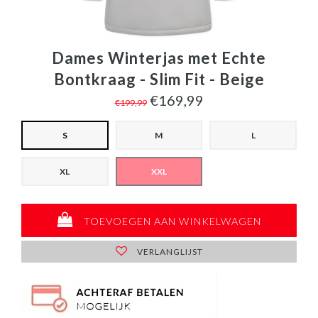
Dames Winterjas met Echte
Bontkraag - Slim Fit - Beige
€169,99
€199,99
S
M
L
XL
XXL
TOEVOEGEN AAN WINKELWAGEN
VERLANGLIJST