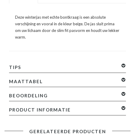
Deze winterjas met echte bontkraag is een absolute
verschijning en vooral in de kleur beige. De jas sluit prima
om uw lichaam door de slim fit pasvorm en houdt uw lekker
warm.
TIPS
MAATTABEL
BEOORDELING
0 sterren op basis van 0 beoordelingen
Je beoordeling
PRODUCT INFORMATIE
toevoegen
Productinformatie:
GERELATEERDE PRODUCTEN