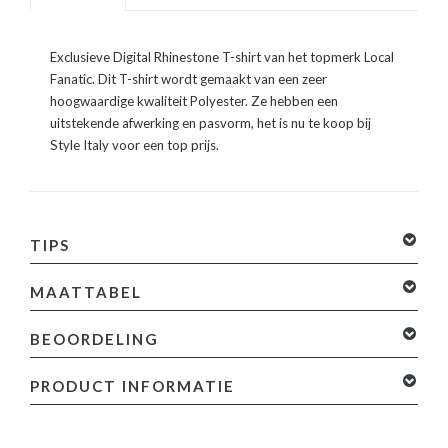
Exclusieve Digital Rhinestone T-shirt van het topmerk Local
Fanatic. Dit T-shirt wordt gemaakt van een zeer
hoogwaardige kwaliteit Polyester. Ze hebben een
uitstekende afwerking en pasvorm, het is nu te koop bij
Style Italy voor een top prijs.
TIPS
MAATTABEL
BEOORDELING
0 sterren op basis van 0 beoordelingen
Je beoordeling
PRODUCT INFORMATIE
toevoegen
Specificaties: