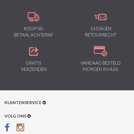
Kenmerkend van het merk zijn de zeefdruk- en digitaal prints die
gegarandeerd staan voor kwaliteit van vooruitstrevende stoffen in
Italiaanse pasvormen.
KOOP NU
14 DAGEN
BETAAL ACHTERAF
RETOURRECHT
GRATIS
VANDAAG BESTELD
VERZENDEN
MORGEN IN HUIS
KLANTENSERVICE
Klantenservice
VOLG ONS
Betaalmethoden