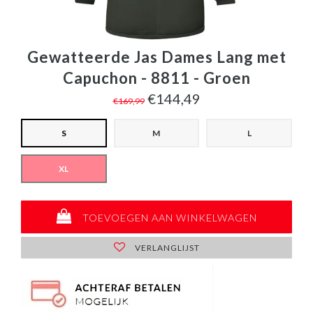
Gewatteerde Jas Dames Lang met
Capuchon - 8811 - Groen
€144,49
€169,99
S
M
L
XL
TOEVOEGEN AAN WINKELWAGEN
VERLANGLIJST