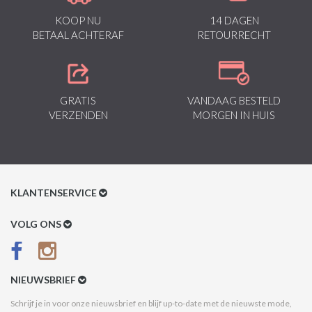
KOOP NU
14 DAGEN
BETAAL ACHTERAF
RETOURRECHT
GRATIS
VANDAAG BESTELD
VERZENDEN
MORGEN IN HUIS
KLANTENSERVICE
Klantenservice
VOLG ONS
Betaalmethoden
Verzenden & Retour
NIEUWSBRIEF
Betaal na Ontvangst
Schrijf je in voor onze nieuwsbrief en blijf up-to-date met de nieuwste mode,