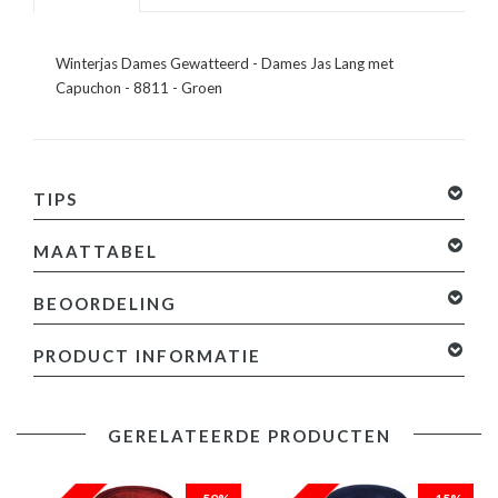
Winterjas Dames Gewatteerd - Dames Jas Lang met
Capuchon - 8811 - Groen
TIPS
MAATTABEL
BEOORDELING
0 sterren op basis van 0 beoordelingen
Je beoordeling
PRODUCT INFORMATIE
toevoegen
Productinformatie:
GERELATEERDE PRODUCTEN
Gewatteerde Jas dames lang met capuchon
Heeft een populaire donkergroene kleur