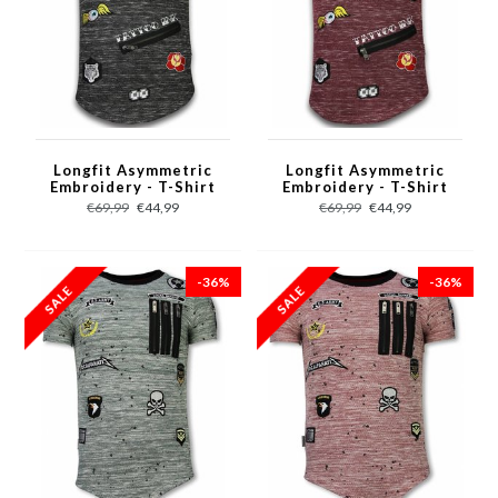
Longfit Asymmetric
Longfit Asymmetric
Embroidery - T-Shirt
Embroidery - T-Shirt
Patches - Elite Crew -
Patches - Elite Crew -
€69,99
€44,99
€69,99
€44,99
Zwart
Bordeaux
-36%
-36%