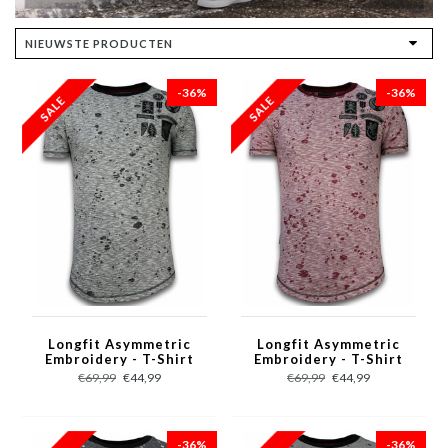
-36%
-36%
Longfit Asymmetric
Longfit Asymmetric
Embroidery - T-Shirt
Embroidery - T-Shirt
Patches - Guerrilla -
Patches - Guerrilla -
€69,99
€44,99
€69,99
€44,99
Grijs
Rood
-36%
-36%