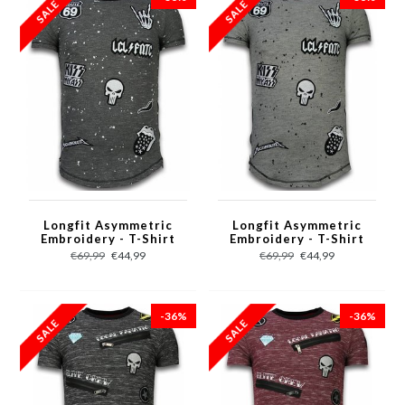
Longfit Asymmetric
Longfit Asymmetric
Embroidery - T-Shirt
Embroidery - T-Shirt
Patches - Rockstar -
Patches - Rockstar -
€69,99
€44,99
€69,99
€44,99
Zwart
Grijs
-36%
-36%