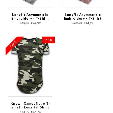
Longfit Asymmetric
Longfit Asymmetric
Embroidery - T-Shirt
Embroidery - T-Shirt
Patches - US Army -
Patches - US Army -
€69,99
€44,99
€69,99
€44,99
Groen
Roze
-15%
Known Camouflage T-
shirt - Long Fit Shirt
Army - Groen
€54,99
€46,74