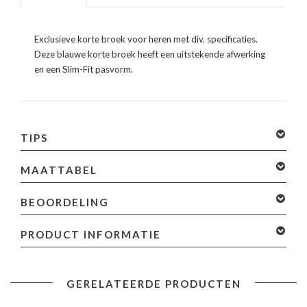
Exclusieve korte broek voor heren met div. specificaties.
Deze blauwe korte broek heeft een uitstekende afwerking
en een Slim-Fit pasvorm.
TIPS
MAATTABEL
BEOORDELING
0 sterren op basis van 0 beoordelingen
Je beoordeling
PRODUCT INFORMATIE
toevoegen
Specificaties:
GERELATEERDE PRODUCTEN
- KKorte Broek Heren met Gaten
- Denim Short