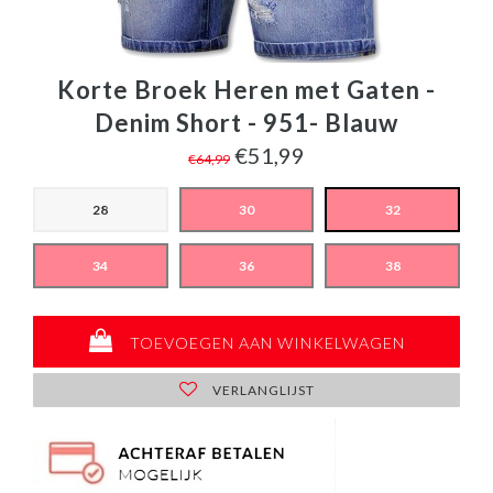
Korte Broek Heren met Gaten -
Denim Short - 951- Blauw
€51,99
€64,99
28
30
32
34
36
38
TOEVOEGEN AAN WINKELWAGEN
VERLANGLIJST