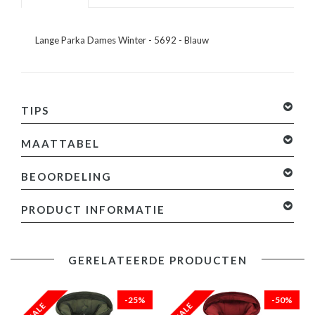
Lange Parka Dames Winter - 5692 - Blauw
TIPS
MAATTABEL
BEOORDELING
0 sterren op basis van 0 beoordelingen
Je beoordeling
PRODUCT INFORMATIE
toevoegen
Specificaties:
GERELATEERDE PRODUCTEN
- Lange Parka Dames Winter
- Lengte: Lang
- Pasvorm: Normaal
-25%
-50%