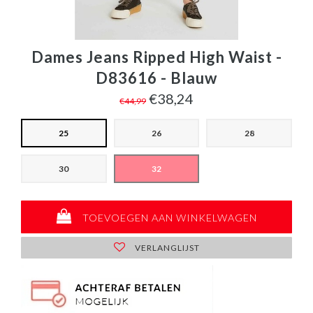
Dames Jeans Ripped High Waist -
D83616 - Blauw
€38,24
€44,99
25
26
28
30
32
TOEVOEGEN AAN WINKELWAGEN
VERLANGLIJST