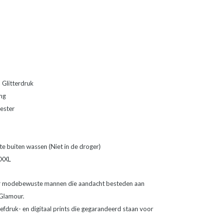
 Glitterdruk
ng
ester
e buiten wassen (Niet in de droger)
 XXL
or modebewuste mannen die aandacht besteden aan
 Glamour.
fdruk- en digitaal prints die gegarandeerd staan voor