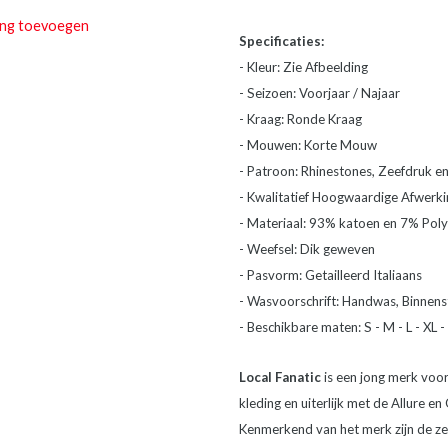
ing toevoegen
Specificaties:
- Kleur: Zie Afbeelding
- Seizoen: Voorjaar / Najaar
- Kraag: Ronde Kraag
- Mouwen: Korte Mouw
- Patroon: Rhinestones, Zeefdruk en
- Kwalitatief Hoogwaardige Afwerki
- Materiaal: 93% katoen en 7% Poly
- Weefsel: Dik geweven
- Pasvorm: Getailleerd Italiaans
- Wasvoorschrift: Handwas, Binnenst
- Beschikbare maten: S - M - L - XL -
Local Fanatic
is een jong merk vo
kleding en uiterlijk met de Allure en
Kenmerkend van het merk zijn de zee