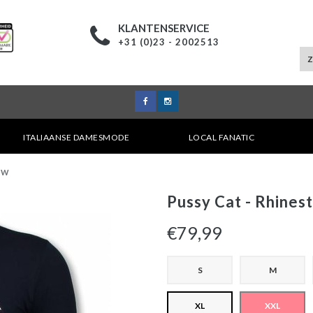
KLANTENSERVICE
+31 (0)23 - 2002513
ITALIAANSE DAMESMODE
LOCAL FANATIC
UW
Pussy Cat - Rhinest
€79,99
S
M
XL
XXL