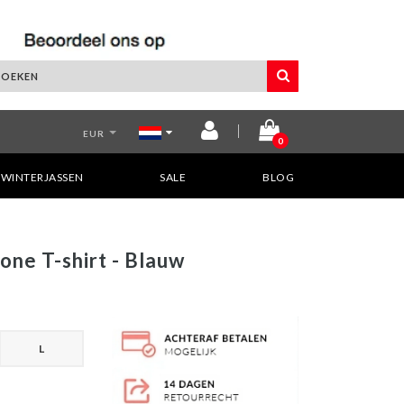
EUR
0
WINTERJASSEN
SALE
BLOG
one T-shirt - Blauw
L