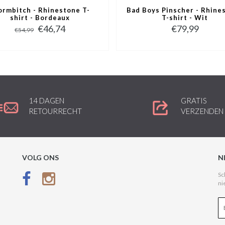
ormbitch - Rhinestone T-
Bad Boys Pinscher - Rhine
shirt - Bordeaux
T-shirt - Wit
€46,74
€79,99
€54,99
14 DAGEN
GRATIS
RETOURRECHT
VERZENDEN
VOLG ONS
N
Sc
ni