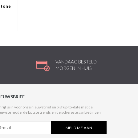
stone
VANDAAG BESTELD
MORGEN IN HUIS
IEUWSBRIEF
hrijf je in voor onze nieuwsbrief en blijf up-to-date met de
euwste mode, de laatste trends en de scherpste aanbiedingen.
MELD ME AAN