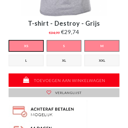
T-shirt - Destroy - Grijs
€29,74
€34,99
XS
S
M
L
XL
XXL
TOEVOEGEN AAN WINKELWAGEN
VERLANGLIJST