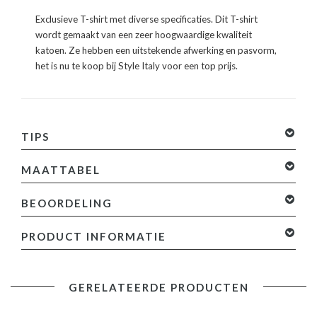
Exclusieve T-shirt met diverse specificaties. Dit T-shirt
wordt gemaakt van een zeer hoogwaardige kwaliteit
katoen. Ze hebben een uitstekende afwerking en pasvorm,
het is nu te koop bij Style Italy voor een top prijs.
TIPS
MAATTABEL
BEOORDELING
0 sterren op basis van 0 beoordelingen
Je beoordeling
PRODUCT INFORMATIE
toevoegen
Specificaties:
GERELATEERDE PRODUCTEN
- Kleur: Zie Afbeelding
- Seizoen: Voorjaar / Najaar