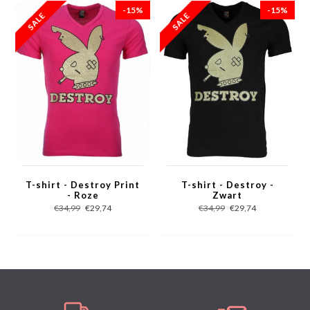
- Kraag: Ronde hals
-15%
-15%
- Mouwen: Korte Mouw
- Patroon: Bedrukt
- Kwalitatief Hoogwaardige Afwerking
- Materiaal: 93% Katoen en 7% Polyester
- Weefsel: Dun geweven
- Pasvorm: Getailleerd Italiaans
- Wasvoorschrift: Machinewas 30 graden, Binnenste buiten wassen
(Niet in de droger)
- Beschikbare maten: XS - S - M - L - XL - XXL
T-shirt - Destroy Print
T-shirt - Destroy -
- Roze
Zwart
€34,99
€29,74
€34,99
€29,74