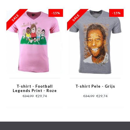
- Seizoen: Voorjaar / Najaar
- Kraag: Ronde hals
-15%
-15%
- Mouwen: Korte Mouw
- Patroon: Bedrukt
- Kwalitatief Hoogwaardige Afwerking
- Materiaal: 93% Katoen en 7% Polyester
- Weefsel: Dun geweven
- Pasvorm: Getailleerd Italiaans
- Wasvoorschrift: Machinewas 30 graden, Binnenste buiten wassen
(Niet in de droger)
- Beschikbare maten: XS - S - M - L - XL - XXL
T-shirt - Football
T-shirt Pele - Grijs
Legends Print - Roze
€34,99
€29,74
€34,99
€29,74