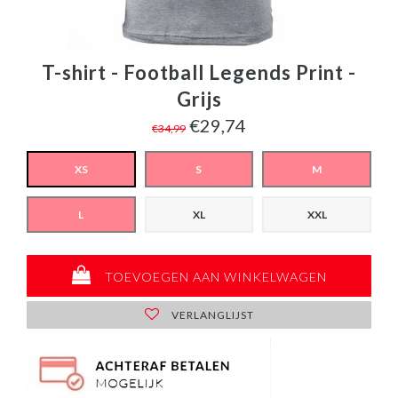
T-shirt - Football Legends Print -
Grijs
€29,74
€34,99
XS
S
M
L
XL
XXL
TOEVOEGEN AAN WINKELWAGEN
VERLANGLIJST