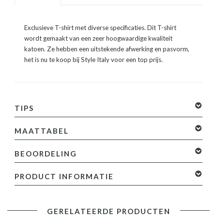
Exclusieve T-shirt met diverse specificaties. Dit T-shirt
wordt gemaakt van een zeer hoogwaardige kwaliteit
katoen. Ze hebben een uitstekende afwerking en pasvorm,
het is nu te koop bij Style Italy voor een top prijs.
TIPS
MAATTABEL
BEOORDELING
0 sterren op basis van 0 beoordelingen
Je beoordeling
PRODUCT INFORMATIE
toevoegen
Specificaties:
GERELATEERDE PRODUCTEN
- Kleur: Zie Afbeelding