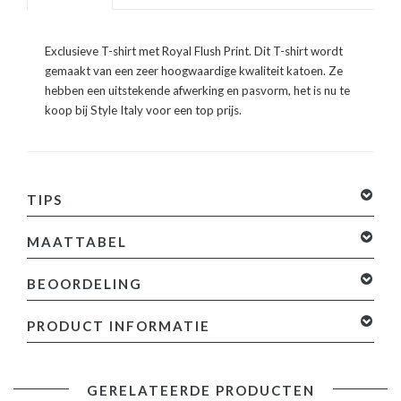
Exclusieve T-shirt met Royal Flush Print. Dit T-shirt wordt
gemaakt van een zeer hoogwaardige kwaliteit katoen. Ze
hebben een uitstekende afwerking en pasvorm, het is nu te
koop bij Style Italy voor een top prijs.
TIPS
MAATTABEL
BEOORDELING
0 sterren op basis van 0 beoordelingen
Je beoordeling
PRODUCT INFORMATIE
toevoegen
Specificaties:
GERELATEERDE PRODUCTEN
- Kleur: Zie Afbeelding