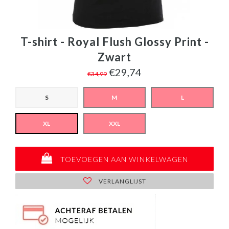
T-shirt - Royal Flush Glossy Print -
Zwart
€29,74
€34,99
S
M
L
XL
XXL
TOEVOEGEN AAN WINKELWAGEN
VERLANGLIJST