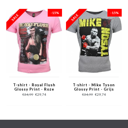
- Seizoen: Voorjaar / Najaar
- Kraag: Ronde hals
-15%
-15%
- Mouwen: Korte Mouw
- Patroon: Bedrukt
- Kwalitatief Hoogwaardige Afwerking
- Materiaal: 93% Katoen en 7% Polyester
- Weefsel: Dun geweven
- Pasvorm: Getailleerd Italiaans
- Wasvoorschrift: Machinewas 30 graden, Binnenste buiten wassen
(Niet in de droger)
- Beschikbare maten: XS - S - M - L - XL - XXL
T-shirt - Royal Flush
T-shirt - Mike Tyson
Glossy Print - Roze
Glossy Print - Grijs
€34,99
€29,74
€34,99
€29,74