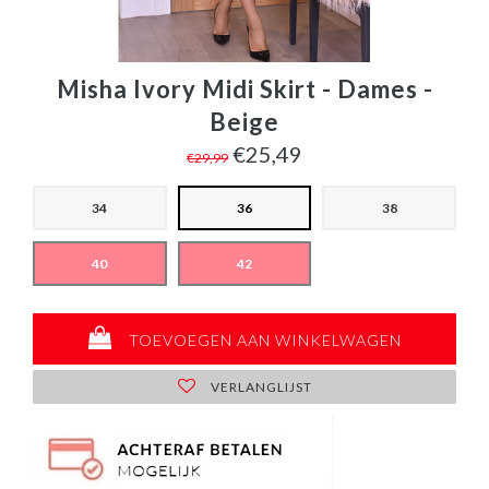
Misha Ivory Midi Skirt - Dames -
Beige
€25,49
€29,99
34
36
38
40
42
TOEVOEGEN AAN WINKELWAGEN
VERLANGLIJST