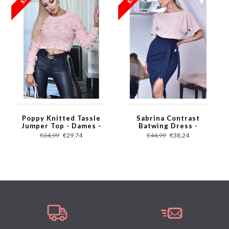
95% Polyester 5% Elastane
Model wears EU size 34
Poppy Knitted Tassle
Sabrina Contrast
Jumper Top - Dames -
Batwing Dress -
Roze
Dames - Navy
€34,99
€29,74
€44,99
€38,24