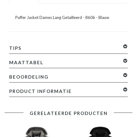
Puffer Jacket Dames Lang Getailleerd - 8606 - Blauw
TIPS
MAATTABEL
BEOORDELING
0 sterren op basis van 0 beoordelingen
Je beoordeling
PRODUCT INFORMATIE
toevoegen
Productinformatie:
GERELATEERDE PRODUCTEN
Puffer jacket dames lang getailleerd
Heeft een blauwe kleur