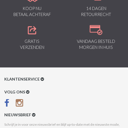
KOOP NU
14 DAGEN
BETAAL ACHTERAF
RETOURRECHT
GRATIS
VANDAAG BESTELD
VERZENDEN
MORGEN IN HUIS
KLANTENSERVICE
Klantenservice
VOLG ONS
Betaalmethoden
Verzenden & Retour
NIEUWSBRIEF
Betaal na Ontvangst
Schrijf je in voor onze nieuwsbrief en blijf up-to-date met de nieuwste mode,