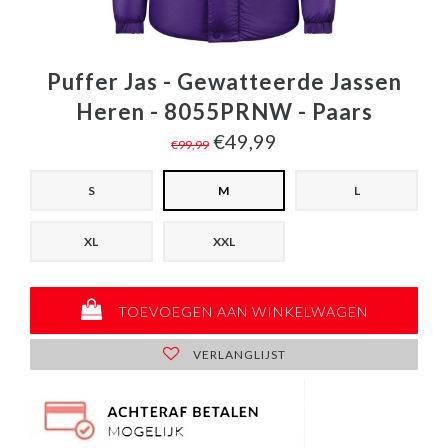
Puffer Jas - Gewatteerde Jassen
Heren - 8055PRNW - Paars
€49,99
€99,99
S
M
L
XL
XXL
TOEVOEGEN AAN WINKELWAGEN
VERLANGLIJST