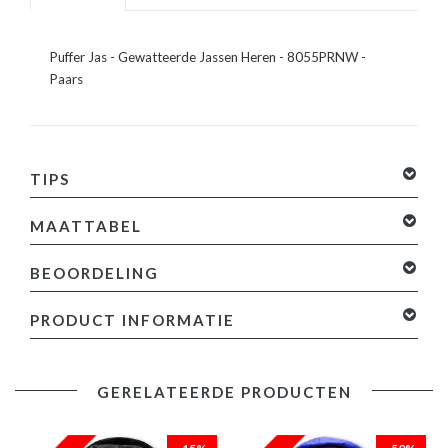
Puffer Jas - Gewatteerde Jassen Heren - 8055PRNW -
Paars
TIPS
MAATTABEL
BEOORDELING
0 sterren op basis van 0 beoordelingen
Je beoordeling
PRODUCT INFORMATIE
toevoegen
Productinformatie:
GERELATEERDE PRODUCTEN
Puffer Jas | Gewatteerde Jassen Heren
Comfortabel en warm model, perfect voor de winter