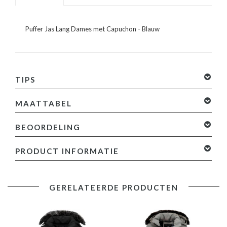
Puffer Jas Lang Dames met Capuchon - Blauw
TIPS
MAATTABEL
BEOORDELING
0 sterren op basis van 0 beoordelingen
Je beoordeling
PRODUCT INFORMATIE
toevoegen
Productinformatie:
GERELATEERDE PRODUCTEN
Puffer jas lang dames met capuchon
Heeft een blauwe kleur met een grijze nep bontkraag