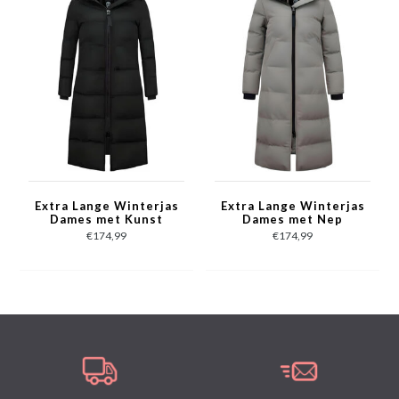
Comfortabel en warm model, perfect voor de winter
Extra lang model met een Slim fit pasvorm
De voering bestaat uit 100% polyester
Het materiaal bestaat uit 100% polyester
Het model heeft twee jaszakken en een binnenzak
Heeft een rits met als sluiting
De capuchon en bontkraag is afritsbaar
Breng hem naar de stomerij voor een maximale levensduur
Verkrijgbaar in de maten XS - S – M – L – XL
Extra Lange Winterjas
Extra Lange Winterjas
Dames met Kunst
Dames met Nep
Bontkraag - Zwart
Bontkraag - Grijs
€174,99
€174,99