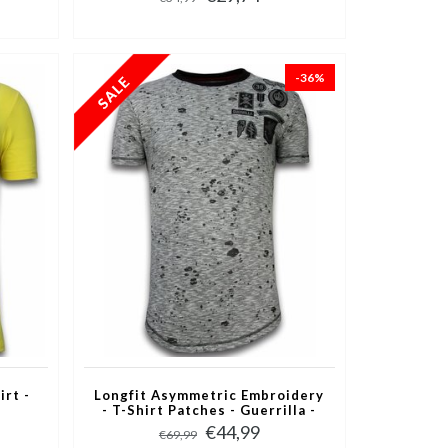
-36%
irt -
Longfit Asymmetric Embroidery
- T-Shirt Patches - Guerrilla -
Grijs
€44,99
€69,99