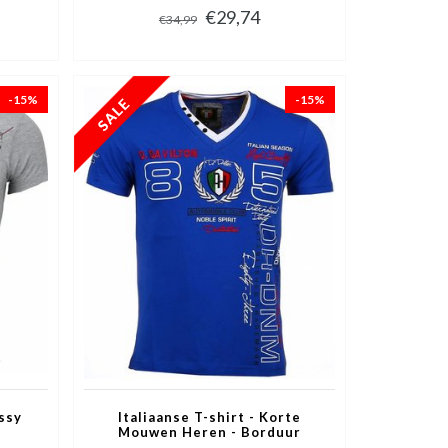
€29,74
€34,99
-15%
-15%
ossy
Italiaanse T-shirt - Korte
Mouwen Heren - Borduur
Automobile Club - Blauw