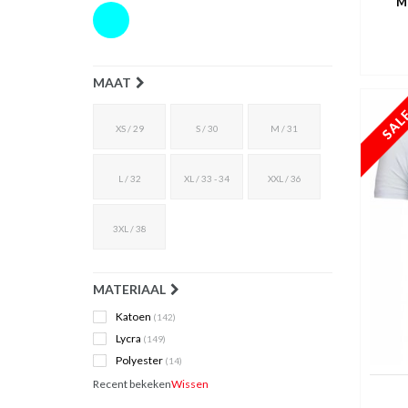
M
MAAT
XS / 29
S / 30
M / 31
L / 32
XL / 33 - 34
XXL / 36
3XL / 38
MATERIAAL
Katoen
(142)
Lycra
(149)
Polyester
(14)
Recent bekeken
Wissen