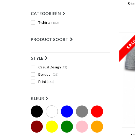
Ste
CATEGORIEËN
T-shirts
(163)
PRODUCT SOORT
STYLE
Casual Design
(72)
Borduur
(23)
Print
(153)
KLEUR