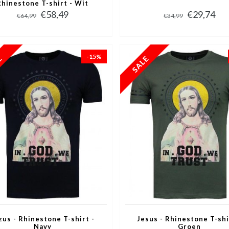
Rhinestone T-shirt - Wit
€58,49
€29,74
€64,99
€34,99
-15%
zus - Rhinestone T-shirt -
Jesus - Rhinestone T-shi
Navy
Groen