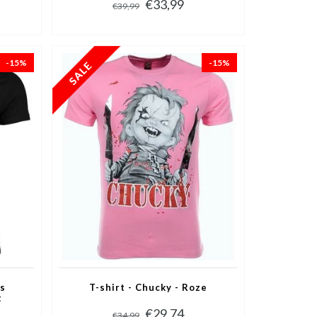
€33,99
€39,99
-15%
-15%
ss
T-shirt - Chucky - Roze
t
€29,74
€34,99