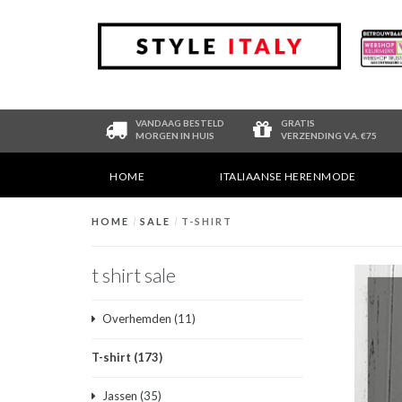
VANDAAG BESTELD
GRATIS
MORGEN IN HUIS
VERZENDING V.A. €75
HOME
ITALIAANSE HERENMODE
HOME
/
SALE
/
T-SHIRT
t shirt sale
Overhemden
(11)
T-shirt
(173)
Jassen
(35)