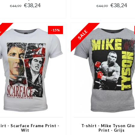
€38,24
€38,24
€44,99
€44,99
-15%
irt - Scarface Frame Print -
T-shirt - Mike Tyson Gl
Wit
Print - Grijs