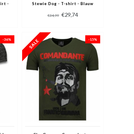
irt -
Stewie Dog - T-shirt - Blauw
€29,74
€34,99
-36%
-15%