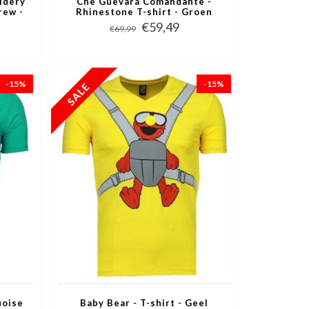
idery
Che Guevara Comandante -
rew -
Rhinestone T-shirt - Groen
€59,49
€69,99
-15%
-15%
uoise
Baby Bear - T-shirt - Geel