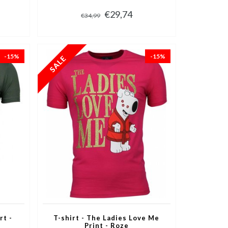
€29,74
€34,99
-15%
-15%
rt -
T-shirt - The Ladies Love Me
Print - Roze