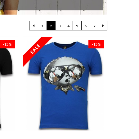
1
2
3
4
5
6
7
-15%
-15%