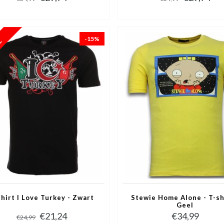
-15%
shirt I Love Turkey - Zwart
Stewie Home Alone - T-sh
Geel
€21,24
€34,99
€24,99