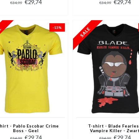
€29,74
€29,74
€34,99
€34,99
-15%
hirt - Pablo Escobar Crime
T-shirt - Blade Fearle
Boss - Geel
Vampire Killer - Zwar
€29,74
€29,74
€34,99
€34,99