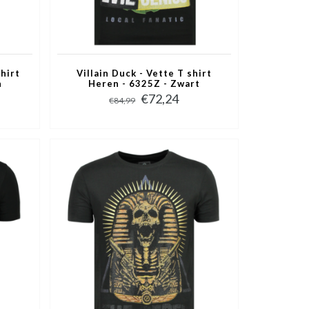
shirt
Villain Duck - Vette T shirt
n
Heren - 6325Z - Zwart
€72,24
€84,99