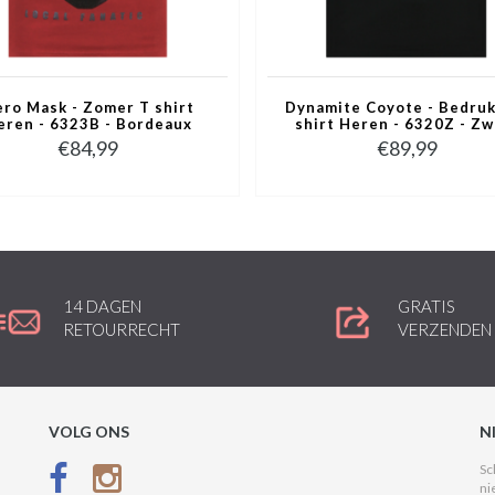
ro Mask - Zomer T shirt
Dynamite Coyote - Bedruk
eren - 6323B - Bordeaux
shirt Heren - 6320Z - Zw
€84,99
€89,99
14 DAGEN
GRATIS
RETOURRECHT
VERZENDEN
VOLG ONS
N
Sc
ni