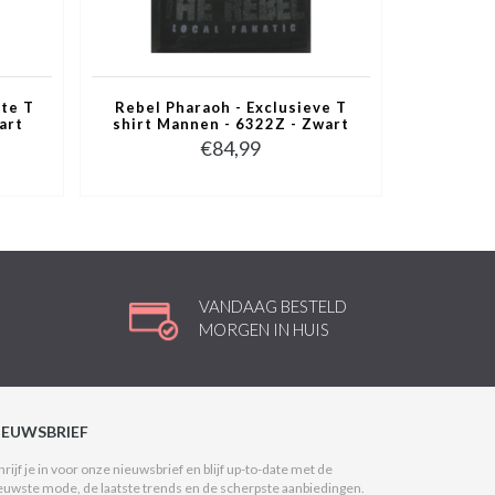
te T
Rebel Pharaoh - Exclusieve T
art
shirt Mannen - 6322Z - Zwart
€84,99
VANDAAG BESTELD
MORGEN IN HUIS
IEUWSBRIEF
hrijf je in voor onze nieuwsbrief en blijf up-to-date met de
euwste mode, de laatste trends en de scherpste aanbiedingen.