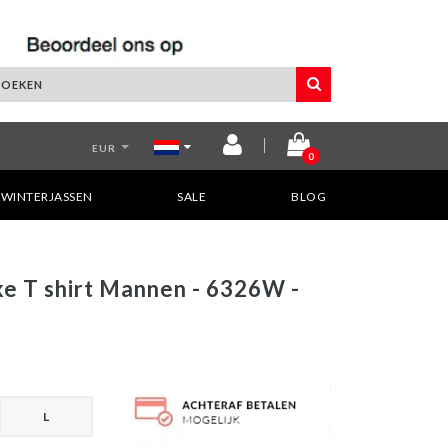
EUR
0
WINTERJASSEN
SALE
BLOG
kke T shirt Mannen - 6326W -
L