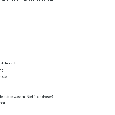
Glitterdruk
ng
yester
e buiten wassen (Niet in de droger)
 XXL