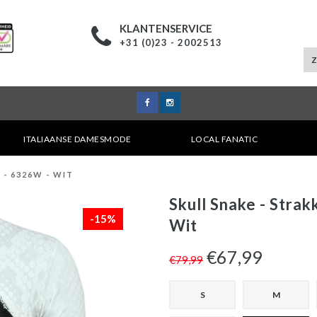
KLANTENSERVICE
+31 (0)23 - 2002513
ITALIAANSE DAMESMODE
LOCAL FANATIC
 - 6326W - WIT
Skull Snake - Stra
-15%
Wit
€67,99
€79,99
S
M