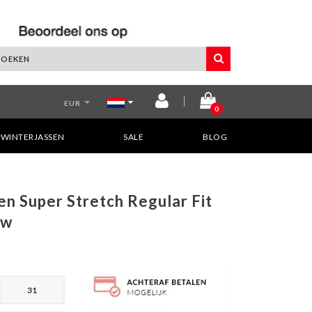
EUR
0
WINTERJASSEN
SALE
BLOG
n Super Stretch Regular Fit
uw
31