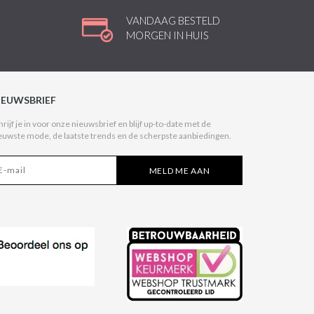
VANDAAG BESTELD
MORGEN IN HUIS
IEUWSBRIEF
hrijf je in voor onze nieuwsbrief en blijf up-to-date met de
euwste mode, de laatste trends en de scherpste aanbiedingen.
MELD ME AAN