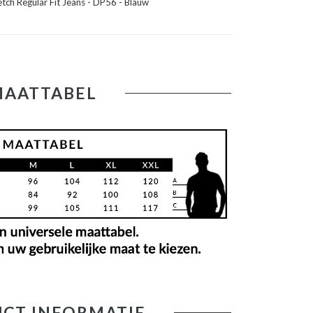
ch Regular Fit Jeans - DP56 - Blauw
MAATTABEL
CT INFORMATIE