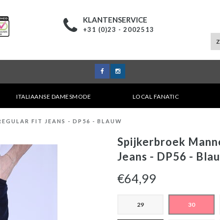
KLANTENSERVICE
+31 (0)23 - 2002513
ITALIAANSE DAMESMODE
LOCAL FANATIC
EGULAR FIT JEANS - DP56 - BLAUW
Spijkerbroek Manne
Jeans - DP56 - Bla
€64,99
29
30