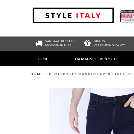
VANDAAG BESTELD
GRATIS
MORGEN IN HUIS
VERZENDING V.A. €75
HOME
ITALIAANSE HERENMODE
HOME
/
SPIJKERBROEK MANNEN SUPER STRETCH R