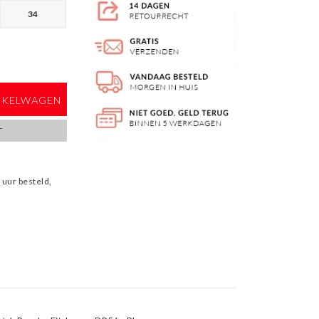
34
NKELWAGEN
T
uur besteld,