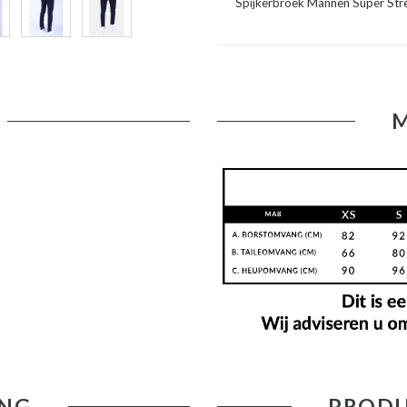
Spijkerbroek Mannen Super Stret
NG
PRODU