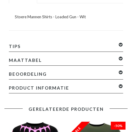
Stoere Mannen Shirts - Loaded Gun - Wit
TIPS
MAATTABEL
BEOORDELING
0 sterren op basis van 0 beoordelingen
Je beoordeling
PRODUCT INFORMATIE
toevoegen
Specificaties:
GERELATEERDE PRODUCTEN
- Stoere T shirts Heren - Loaded Gun
- Artikel code: 11-6475
- Kleur: Zie Afbeelding -Wit
-50%