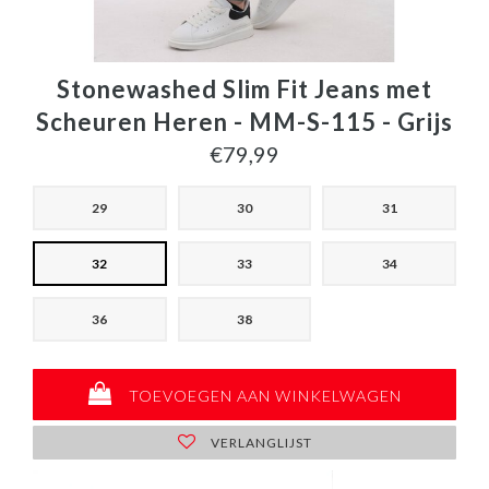
Stonewashed Slim Fit Jeans met
Scheuren Heren - MM-S-115 - Grijs
€79,99
29
30
31
32
33
34
36
38
TOEVOEGEN AAN WINKELWAGEN
VERLANGLIJST