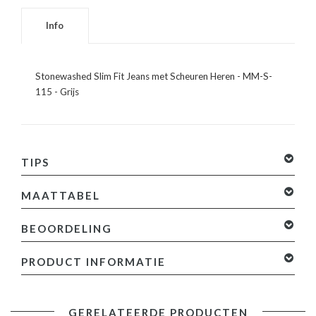
Info
Stonewashed Slim Fit Jeans met Scheuren Heren - MM-S-
115 - Grijs
TIPS
MAATTABEL
BEOORDELING
0 sterren op basis van 0 beoordelingen
Je beoordeling
PRODUCT INFORMATIE
toevoegen
Specificaties:
GERELATEERDE PRODUCTEN
- Stonewashed Slim Fit Jeans met Scheuren Heren