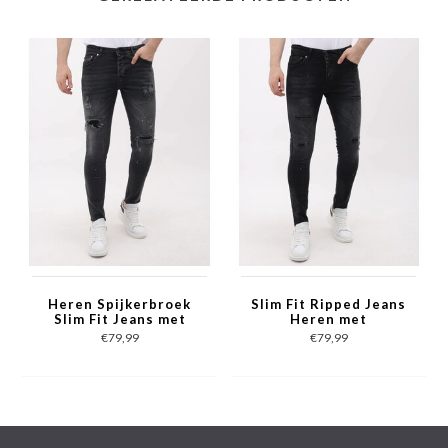
- Artikelcode: MM-S-115
- Lengte: Standaard 34
- Pasvorm: Slim Fit / Stretch
- Patroon: Paint (vervspatten) / Gaten (dicht)
- Sluiting: Knopen
- Kledingproductie: Turkije
- Materiaal: 98% Coton, 2% Spandex
- Weefsel: Denimweefsel
- Zakken: 2 Voorzakken, 2 Achterzakken
- Wasvoorschrift: Machinewas 30 graden
- Beschikbare maten: 29 - 30 - 31 - 32 - 33 - 34 - 36 - 38
Heren Spijkerbroek
Slim Fit Ripped Jeans
Slim Fit Jeans met
Heren met
Verfspatten - MM-S-
Verfspatten - MM-S-
€79,99
€79,99
114 - Grijs
116 - Zwart