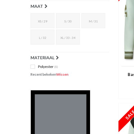
MAAT
XS / 29
S / 30
M / 31
L / 32
XL / 33 - 34
MATERIAAL
Polyester
(8)
Recent bekeken
Wissen
Ba