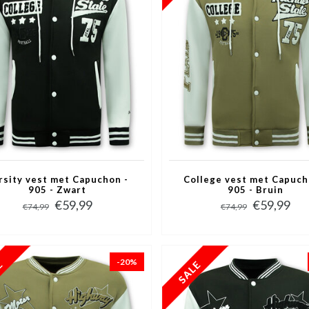
rsity vest met Capuchon -
College vest met Capuch
905 - Zwart
905 - Bruin
€59,99
€59,99
€74,99
€74,99
-20%