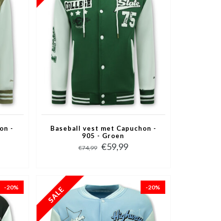
on -
Baseball vest met Capuchon -
905 - Groen
€59,99
€74,99
-20%
-20%