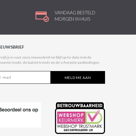
VANDAAG BESTELD
MORGEN IN HUIS
IEUWSBRIEF
hrijf je in voor onze nieuwsbrief en blijf up-to-date met de
euwste mode, de laatste trends en de scherpste aanbiedingen.
MELD ME AAN