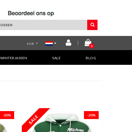
EUR
0
WINTERJASSEN
SALE
BLOG
-20%
-20%