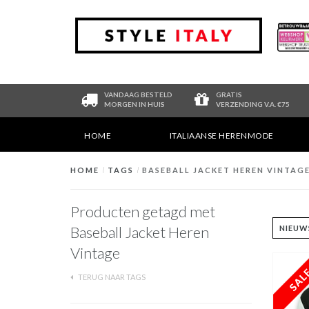
VANDAAG BESTELD
GRATIS
MORGEN IN HUIS
VERZENDING V.A. €75
HOME
ITALIAANSE HERENMODE
HOME
/
TAGS
/
BASEBALL JACKET HEREN VINTAG
Producten getagd met
Baseball Jacket Heren
Vintage
TERUG NAAR TAGS