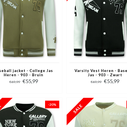
seball jacket - College Jas
Varsity Vest Heren - Base
Heren - 903 - Bruin
Jas - 903 - Zwart
€55,99
€55,99
€69,99
€69,99
-20%