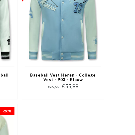
ball
Baseball Vest Heren - College
Vest - 903 - Blauw
€55,99
€69,99
-20%