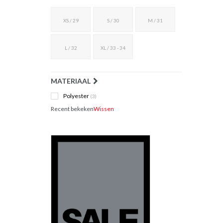
XS / 29
S / 30
M / 31
L / 32
XL / 33 - 34
MATERIAAL
Polyester
(3)
Recent bekeken
Wissen