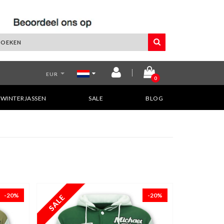
EUR
0
WINTERJASSEN
SALE
BLOG
-20%
-20%