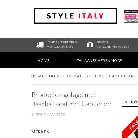
VANDAAG BESTELD
GRATIS
MORGEN IN HUIS
VERZENDING V.A. €75
HOME
ITALIAANSE HERENMODE
HOME
/
TAGS
/
BASEBALL VEST MET CAPUCHON
Producten getagd met
Baseball vest met Capuchon
TERUG NAAR TAGS
MERKEN