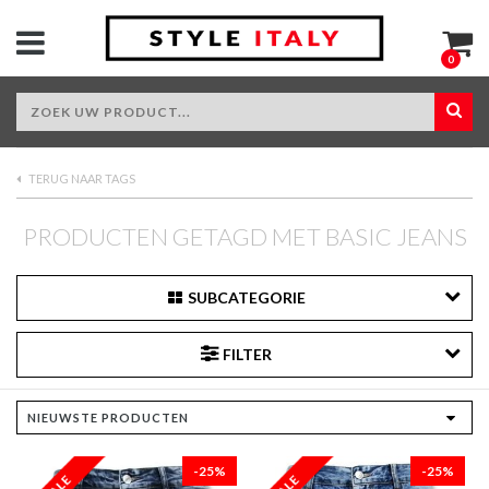
0
TERUG NAAR TAGS
PRODUCTEN GETAGD MET BASIC JEANS
SUBCATEGORIE
FILTER
-25%
-25%