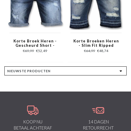
Korte Broek Heren -
Korte Broeken Heren
Gescheurd Short -
- Slim Fit Ripped
9085 - Blauw
Shorts - Blauw
€69,99
€52,49
€64,99
€48,74
KOOP NU
14 DAGEN
BETAAL ACHTERAF
RETOURRECHT