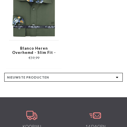
Blanco Heren
Overhemd - Slim Fit -
3039NW - Groen
€59,99
KOOP NU
14 DAGEN