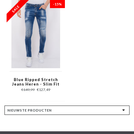
-15%
Blue Ripped Stretch
Jeans Heren - Slim Fit
-1080- Blauw
€149,99
€127,49