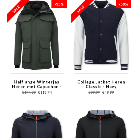
-35%
-50%
Halflange Winterjas
College Jacket Heren
Heren met Capuchon -
Classic - Navy
7503 - Groen
€174,99
€113,74
€99,99
€49,99