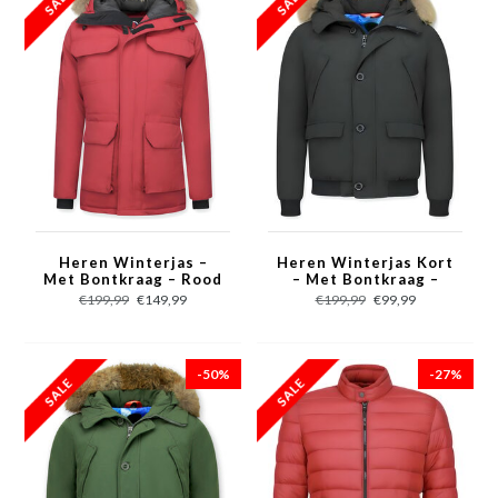
Heren Winterjas –
Heren Winterjas Kort
Met Bontkraag – Rood
– Met Bontkraag –
Zwart
€199,99
€149,99
€199,99
€99,99
-50%
-27%