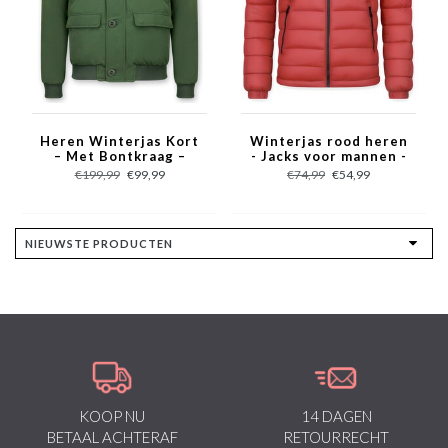
Heren Winterjas Kort
Winterjas rood heren
– Met Bontkraag –
- Jacks voor mannen -
Groen
PI-7027R - Rood
€199,99
€99,99
€74,99
€54,99
KOOP NU
14 DAGEN
BETAAL ACHTERAF
RETOURRECHT