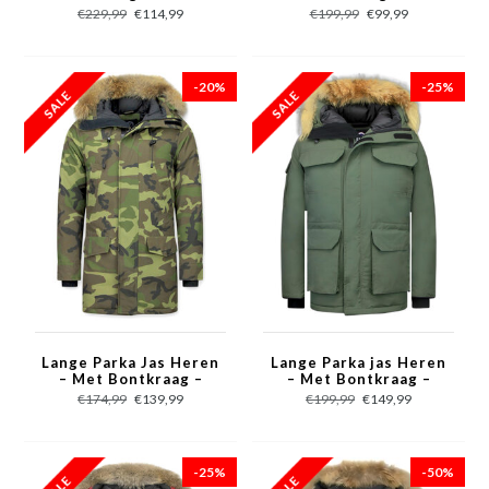
€229,99
€114,99
€199,99
€99,99
-20%
-25%
Lange Parka Jas Heren
Lange Parka jas Heren
– Met Bontkraag –
– Met Bontkraag –
Camouflage
Groen
€174,99
€139,99
€199,99
€149,99
-25%
-50%