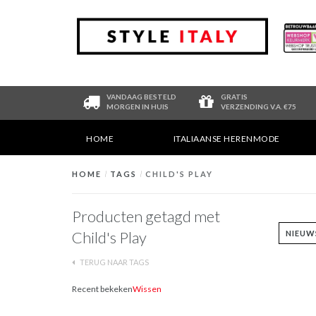
VANDAAG BESTELD
GRATIS
MORGEN IN HUIS
VERZENDING V.A. €75
HOME
ITALIAANSE HERENMODE
HOME
/
TAGS
/
CHILD'S PLAY
Producten getagd met
Child's Play
TERUG NAAR TAGS
Recent bekeken
Wissen