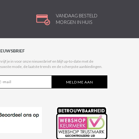
VANDAAG BESTELD
MORGEN IN HUIS
IEUWSBRIEF
hrijf je in voor onze nieuwsbrief en blijf up-to-date met de
euwste mode, de laatste trends en de scherpste aanbiedingen.
MELD ME AAN